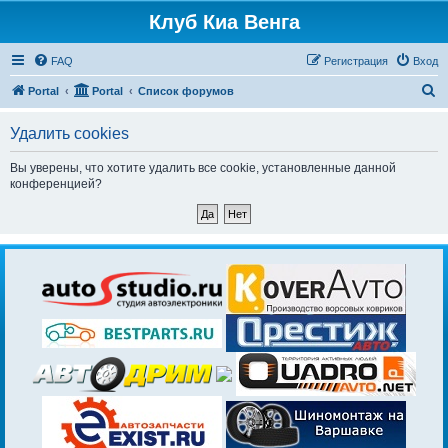
Клуб Киа Венга
FAQ
Регистрация
Вход
П
Portal
Portal
Список форумов
о
Удалить cookies
и
с
Вы уверены, что хотите удалить все cookie, установленные данной
конференцией?
к