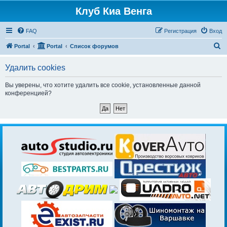
Клуб Киа Венга
FAQ
Регистрация
Вход
П
Portal
Portal
Список форумов
о
Удалить cookies
и
с
Вы уверены, что хотите удалить все cookie, установленные данной
конференцией?
к