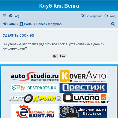
Клуб Киа Венга
FAQ
Регистрация
Вход
П
Portal
Portal
Список форумов
о
Удалить cookies
и
с
Вы уверены, что хотите удалить все cookie, установленные данной
конференцией?
к