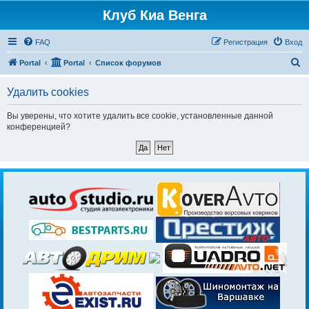
Клуб Киа Венга
FAQ
Регистрация
Вход
П
Portal
Portal
Список форумов
о
Удалить cookies
и
с
Вы уверены, что хотите удалить все cookie, установленные данной
конференцией?
к