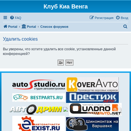
Клуб Киа Венга
FAQ
Регистрация
Вход
П
Portal
Portal
Список форумов
о
Удалить cookies
и
с
Вы уверены, что хотите удалить все cookie, установленные данной
конференцией?
к