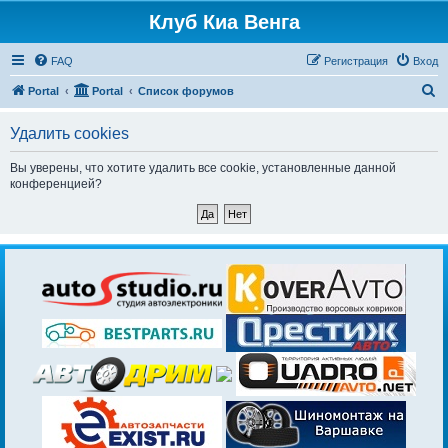
Клуб Киа Венга
FAQ
Регистрация
Вход
П
Portal
Portal
Список форумов
о
Удалить cookies
и
с
Вы уверены, что хотите удалить все cookie, установленные данной
конференцией?
к