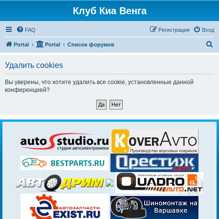
Клуб Киа Венга
FAQ
Регистрация
Вход
П
Portal
Portal
Список форумов
о
Удалить cookies
и
с
Вы уверены, что хотите удалить все cookie, установленные данной
конференцией?
к