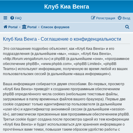
Клуб Киа Венга
FAQ
Регистрация
Вход
П
Portal
Portal
Список форумов
о
Клуб Киа Венга - Соглашение о конфиденциальности
и
с
Это соглашение подробно объясняет, как «Клуб Киа Венга» и его
подразделения (в дальнейшем «мы», «наш», «Клуб Киа Венга»,
к
«http://forum.vengaforum.ru») и phpBB (в дальнейшем «они», «программное
обеспечение phpBB», «www.phpbb.com», «phpBB Limited», «phpBB
Teams») используют информацию, полученную во время любой из ваших
пользовательских сессий (в дальнейшем «ваша информация»).
Ваша информация собирается двумя способами. Во-первых, просмотр
«Клуб Киа Венга» приведёт к созданию программным обеспечением
phpBB определённого числа cookies (небольшие текстовые файлы,
загружаемые в папку временных файлов вашего браузера). Первые две
cookie содержат только идентификатор пользователя (в дальнейшем
«user-id») и идентификатор анонимной сессии (в дальнейшем «session-
id»), автоматически присвоенные вам программным обеспечением phpBB.
Третья cookie будет создана после просмотра одной из тем конференции
«Клуб Киа Венга» и будет использоваться для хранения информации о
прочтённых вами темах, повышая таким образом удобство работы с