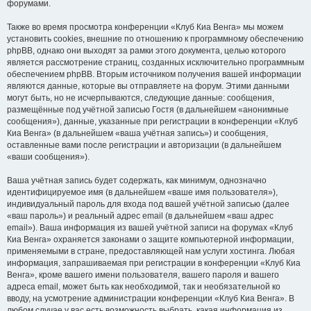
форумами.
Также во время просмотра конференции «Клуб Киа Венга» мы можем
установить cookies, внешние по отношению к программному обеспечению
phpBB, однако они выходят за рамки этого документа, целью которого
является рассмотрение страниц, созданных исключительно программным
обеспечением phpBB. Вторым источником получения вашей информации
являются данные, которые вы отправляете на форум. Этими данными
могут быть, но не исчерпываются, следующие данные: сообщения,
размещённые под учётной записью Гостя (в дальнейшем «анонимные
сообщения»), данные, указанные при регистрации в конференции «Клуб
Киа Венга» (в дальнейшем «ваша учётная запись») и сообщения,
оставленные вами после регистрации и авторизации (в дальнейшем
«ваши сообщения»).
Ваша учётная запись будет содержать, как минимум, однозначно
идентифицируемое имя (в дальнейшем «ваше имя пользователя»),
индивидуальный пароль для входа под вашей учётной записью (далее
«ваш пароль») и реальный адрес email (в дальнейшем «ваш адрес
email»). Ваша информация из вашей учётной записи на форумах «Клуб
Киа Венга» охраняется законами о защите компьютерной информации,
применяемыми в стране, предоставляющей нам услуги хостинга. Любая
информация, запрашиваемая при регистрации в конференции «Клуб Киа
Венга», кроме вашего имени пользователя, вашего пароля и вашего
адреса email, может быть как необходимой, так и необязательной ко
вводу, на усмотрение администрации конференции «Клуб Киа Венга». В
любом случае у вас есть возможность выбрать, какая информация из