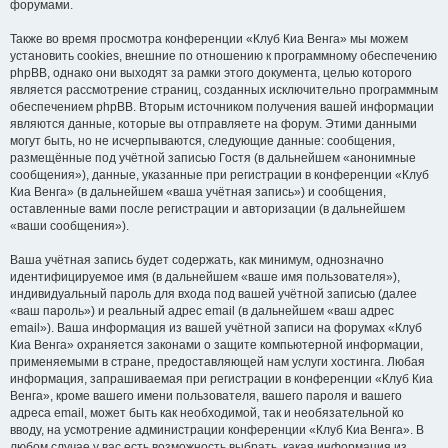
форумами.
Также во время просмотра конференции «Клуб Киа Венга» мы можем
установить cookies, внешние по отношению к программному обеспечению
phpBB, однако они выходят за рамки этого документа, целью которого
является рассмотрение страниц, созданных исключительно программным
обеспечением phpBB. Вторым источником получения вашей информации
являются данные, которые вы отправляете на форум. Этими данными
могут быть, но не исчерпываются, следующие данные: сообщения,
размещённые под учётной записью Гостя (в дальнейшем «анонимные
сообщения»), данные, указанные при регистрации в конференции «Клуб
Киа Венга» (в дальнейшем «ваша учётная запись») и сообщения,
оставленные вами после регистрации и авторизации (в дальнейшем
«ваши сообщения»).
Ваша учётная запись будет содержать, как минимум, однозначно
идентифицируемое имя (в дальнейшем «ваше имя пользователя»),
индивидуальный пароль для входа под вашей учётной записью (далее
«ваш пароль») и реальный адрес email (в дальнейшем «ваш адрес
email»). Ваша информация из вашей учётной записи на форумах «Клуб
Киа Венга» охраняется законами о защите компьютерной информации,
применяемыми в стране, предоставляющей нам услуги хостинга. Любая
информация, запрашиваемая при регистрации в конференции «Клуб Киа
Венга», кроме вашего имени пользователя, вашего пароля и вашего
адреса email, может быть как необходимой, так и необязательной ко
вводу, на усмотрение администрации конференции «Клуб Киа Венга». В
любом случае у вас есть возможность выбрать, какая информация из