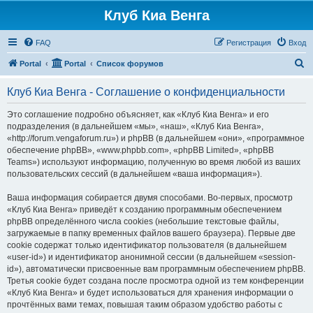
Клуб Киа Венга
FAQ
Регистрация
Вход
П
Portal
Portal
Список форумов
о
Клуб Киа Венга - Соглашение о конфиденциальности
и
с
Это соглашение подробно объясняет, как «Клуб Киа Венга» и его
подразделения (в дальнейшем «мы», «наш», «Клуб Киа Венга»,
к
«http://forum.vengaforum.ru») и phpBB (в дальнейшем «они», «программное
обеспечение phpBB», «www.phpbb.com», «phpBB Limited», «phpBB
Teams») используют информацию, полученную во время любой из ваших
пользовательских сессий (в дальнейшем «ваша информация»).
Ваша информация собирается двумя способами. Во-первых, просмотр
«Клуб Киа Венга» приведёт к созданию программным обеспечением
phpBB определённого числа cookies (небольшие текстовые файлы,
загружаемые в папку временных файлов вашего браузера). Первые две
cookie содержат только идентификатор пользователя (в дальнейшем
«user-id») и идентификатор анонимной сессии (в дальнейшем «session-
id»), автоматически присвоенные вам программным обеспечением phpBB.
Третья cookie будет создана после просмотра одной из тем конференции
«Клуб Киа Венга» и будет использоваться для хранения информации о
прочтённых вами темах, повышая таким образом удобство работы с