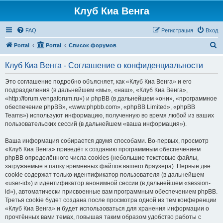
Клуб Киа Венга
FAQ
Регистрация
Вход
П
Portal
Portal
Список форумов
о
Клуб Киа Венга - Соглашение о конфиденциальности
и
с
Это соглашение подробно объясняет, как «Клуб Киа Венга» и его
подразделения (в дальнейшем «мы», «наш», «Клуб Киа Венга»,
к
«http://forum.vengaforum.ru») и phpBB (в дальнейшем «они», «программное
обеспечение phpBB», «www.phpbb.com», «phpBB Limited», «phpBB
Teams») используют информацию, полученную во время любой из ваших
пользовательских сессий (в дальнейшем «ваша информация»).
Ваша информация собирается двумя способами. Во-первых, просмотр
«Клуб Киа Венга» приведёт к созданию программным обеспечением
phpBB определённого числа cookies (небольшие текстовые файлы,
загружаемые в папку временных файлов вашего браузера). Первые две
cookie содержат только идентификатор пользователя (в дальнейшем
«user-id») и идентификатор анонимной сессии (в дальнейшем «session-
id»), автоматически присвоенные вам программным обеспечением phpBB.
Третья cookie будет создана после просмотра одной из тем конференции
«Клуб Киа Венга» и будет использоваться для хранения информации о
прочтённых вами темах, повышая таким образом удобство работы с