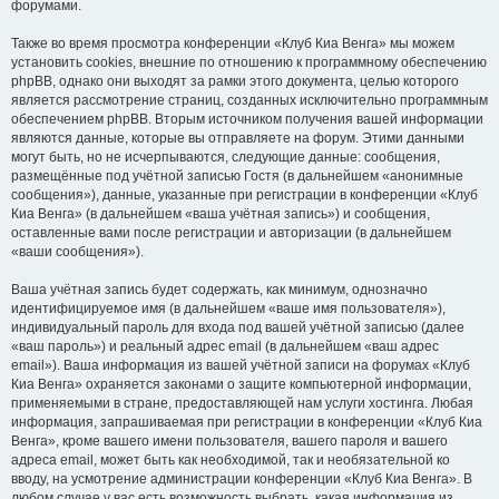
форумами.
Также во время просмотра конференции «Клуб Киа Венга» мы можем
установить cookies, внешние по отношению к программному обеспечению
phpBB, однако они выходят за рамки этого документа, целью которого
является рассмотрение страниц, созданных исключительно программным
обеспечением phpBB. Вторым источником получения вашей информации
являются данные, которые вы отправляете на форум. Этими данными
могут быть, но не исчерпываются, следующие данные: сообщения,
размещённые под учётной записью Гостя (в дальнейшем «анонимные
сообщения»), данные, указанные при регистрации в конференции «Клуб
Киа Венга» (в дальнейшем «ваша учётная запись») и сообщения,
оставленные вами после регистрации и авторизации (в дальнейшем
«ваши сообщения»).
Ваша учётная запись будет содержать, как минимум, однозначно
идентифицируемое имя (в дальнейшем «ваше имя пользователя»),
индивидуальный пароль для входа под вашей учётной записью (далее
«ваш пароль») и реальный адрес email (в дальнейшем «ваш адрес
email»). Ваша информация из вашей учётной записи на форумах «Клуб
Киа Венга» охраняется законами о защите компьютерной информации,
применяемыми в стране, предоставляющей нам услуги хостинга. Любая
информация, запрашиваемая при регистрации в конференции «Клуб Киа
Венга», кроме вашего имени пользователя, вашего пароля и вашего
адреса email, может быть как необходимой, так и необязательной ко
вводу, на усмотрение администрации конференции «Клуб Киа Венга». В
любом случае у вас есть возможность выбрать, какая информация из