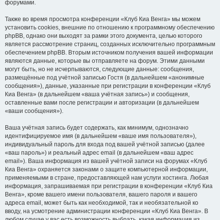
форумами.
Также во время просмотра конференции «Клуб Киа Венга» мы можем
установить cookies, внешние по отношению к программному обеспечению
phpBB, однако они выходят за рамки этого документа, целью которого
является рассмотрение страниц, созданных исключительно программным
обеспечением phpBB. Вторым источником получения вашей информации
являются данные, которые вы отправляете на форум. Этими данными
могут быть, но не исчерпываются, следующие данные: сообщения,
размещённые под учётной записью Гостя (в дальнейшем «анонимные
сообщения»), данные, указанные при регистрации в конференции «Клуб
Киа Венга» (в дальнейшем «ваша учётная запись») и сообщения,
оставленные вами после регистрации и авторизации (в дальнейшем
«ваши сообщения»).
Ваша учётная запись будет содержать, как минимум, однозначно
идентифицируемое имя (в дальнейшем «ваше имя пользователя»),
индивидуальный пароль для входа под вашей учётной записью (далее
«ваш пароль») и реальный адрес email (в дальнейшем «ваш адрес
email»). Ваша информация из вашей учётной записи на форумах «Клуб
Киа Венга» охраняется законами о защите компьютерной информации,
применяемыми в стране, предоставляющей нам услуги хостинга. Любая
информация, запрашиваемая при регистрации в конференции «Клуб Киа
Венга», кроме вашего имени пользователя, вашего пароля и вашего
адреса email, может быть как необходимой, так и необязательной ко
вводу, на усмотрение администрации конференции «Клуб Киа Венга». В
любом случае у вас есть возможность выбрать, какая информация из