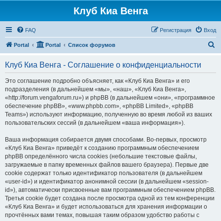
Клуб Киа Венга
FAQ
Регистрация
Вход
П
Portal
Portal
Список форумов
о
Клуб Киа Венга - Соглашение о конфиденциальности
и
с
Это соглашение подробно объясняет, как «Клуб Киа Венга» и его
подразделения (в дальнейшем «мы», «наш», «Клуб Киа Венга»,
к
«http://forum.vengaforum.ru») и phpBB (в дальнейшем «они», «программное
обеспечение phpBB», «www.phpbb.com», «phpBB Limited», «phpBB
Teams») используют информацию, полученную во время любой из ваших
пользовательских сессий (в дальнейшем «ваша информация»).
Ваша информация собирается двумя способами. Во-первых, просмотр
«Клуб Киа Венга» приведёт к созданию программным обеспечением
phpBB определённого числа cookies (небольшие текстовые файлы,
загружаемые в папку временных файлов вашего браузера). Первые две
cookie содержат только идентификатор пользователя (в дальнейшем
«user-id») и идентификатор анонимной сессии (в дальнейшем «session-
id»), автоматически присвоенные вам программным обеспечением phpBB.
Третья cookie будет создана после просмотра одной из тем конференции
«Клуб Киа Венга» и будет использоваться для хранения информации о
прочтённых вами темах, повышая таким образом удобство работы с