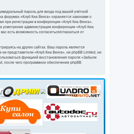
дивидуальный пароль для входа под вашей учётной
на форумах «Клуб Киа Венга» охраняется законами о
я при регистрации в конференции «Клуб Киа Венга»,
, на усмотрение администрации конференции «Клуб Киа
 вас есть возможность согласиться/отказаться от
рируясь на других сайтах. Ваш пароль является
х ни представители «Клуб Киа Венга», ни phpBB Limited, ни
спользоваться функцией восстановления пароля «Забыли
l, после чего программное обеспечение phpBB