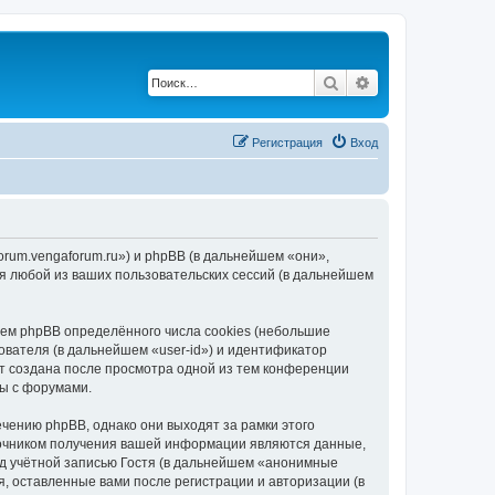
Поиск
Расширенный по
Регистрация
Вход
forum.vengaforum.ru») и phpBB (в дальнейшем «они»,
я любой из ваших пользовательских сессий (в дальнейшем
ем phpBB определённого числа cookies (небольшие
ователя (в дальнейшем «user-id») и идентификатор
ет создана после просмотра одной из тем конференции
ты с форумами.
чению phpBB, однако они выходят за рамки этого
точником получения вашей информации являются данные,
д учётной записью Гостя (в дальнейшем «анонимные
, оставленные вами после регистрации и авторизации (в