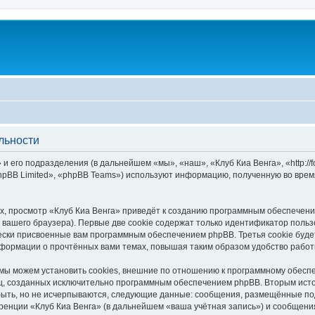
льности
и его подразделения (в дальнейшем «мы», «наш», «Клуб Киа Венга», «http://
pBB Limited», «phpBB Teams») используют информацию, полученную во врем
, просмотр «Клуб Киа Венга» приведёт к созданию программным обеспечени
вашего браузера). Первые две cookie содержат только идентификатор польз
чески присвоенные вам программным обеспечением phpBB. Третья cookie буд
нформации о прочтённых вами темах, повышая таким образом удобство рабо
мы можем установить cookies, внешние по отношению к программному обеспе
иц, созданных исключительно программным обеспечением phpBB. Вторым ис
быть, но не исчерпываются, следующие данные: сообщения, размещённые по
ренции «Клуб Киа Венга» (в дальнейшем «ваша учётная запись») и сообщения