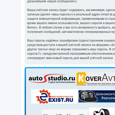
дальнейшем «ваши сообщения»).
Ваша учётная запись будет содержать, как минимум, одн
записью (далее «ваш пароль») и реальный адрес email (в
защите компьютерной информации, применяемыми в стране
кроме вашего имени пользователя, вашего пароля и вашего
Венга». В любом случае у вас есть возможность выбрать, к
получения сообщений, автоматически сгенерированных п
Ваш пароль надёжно зашифрован (односторонним хэширован
средством доступа к вашей учётной записи на форумах «Клу
другое третье лицо не вправе спрашивать ваш пароль. В с
пароль?», предусмотренной программным обеспечением ph
сгенерирует вам новый пароль для вашей учётной записи.