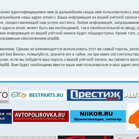
означно идентифицируемое имя (в дальнейшем «ваше имя пользователя»), ин
 дальнейшем «ваш адрес email»). Ваша информация из вашей учётной записи 
, предоставляющей нам услуги хостинга. Любая информация, запрашиваема
 адреса email, может быть как необходимой, так и необязательной ко вводу
акая информация из вашей учётной записи будет общедоступна. Кроме того, у
рограммным обеспечением phpBB.
ием). Однако не рекомендуется использовать этот же самый пароль, регист
б Киа Венга», пожалуйста, храните его в тайне, ни при каких обстоятельства
лучае, если вы забудете ваш пароль к вашей учётной записи, вы сможете во
pBB. Вам будет необходимо ввести ваше имя пользователя и ваш адрес emai