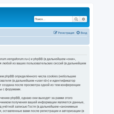
Поиск
Расширенный по
Регистрация
Вход
forum.vengaforum.ru») и phpBB (в дальнейшем «они»,
я любой из ваших пользовательских сессий (в дальнейшем
ем phpBB определённого числа cookies (небольшие
ователя (в дальнейшем «user-id») и идентификатор
ет создана после просмотра одной из тем конференции
ты с форумами.
чению phpBB, однако они выходят за рамки этого
точником получения вашей информации являются данные,
д учётной записью Гостя (в дальнейшем «анонимные
, оставленные вами после регистрации и авторизации (в