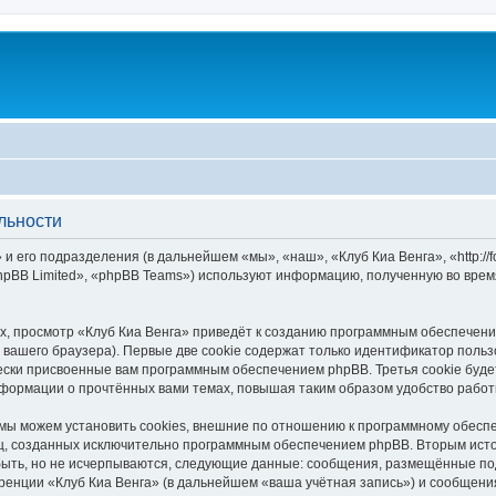
льности
и его подразделения (в дальнейшем «мы», «наш», «Клуб Киа Венга», «http://
pBB Limited», «phpBB Teams») используют информацию, полученную во врем
, просмотр «Клуб Киа Венга» приведёт к созданию программным обеспечени
вашего браузера). Первые две cookie содержат только идентификатор польз
чески присвоенные вам программным обеспечением phpBB. Третья cookie буд
нформации о прочтённых вами темах, повышая таким образом удобство рабо
мы можем установить cookies, внешние по отношению к программному обеспе
иц, созданных исключительно программным обеспечением phpBB. Вторым ис
быть, но не исчерпываются, следующие данные: сообщения, размещённые по
ренции «Клуб Киа Венга» (в дальнейшем «ваша учётная запись») и сообщения