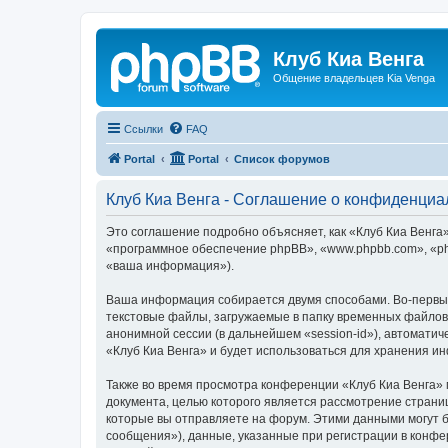
Клуб Киа Венга
Общение владельцев Kia Venga
Ссылки
FAQ
Portal
Portal
Список форумов
Клуб Киа Венга - Соглашение о конфиденциа
Это соглашение подробно объясняет, как «Клуб Киа Венга» 
«программное обеспечение phpBB», «www.phpbb.com», «ph
«ваша информация»).
Ваша информация собирается двумя способами. Во-первых
текстовые файлы, загружаемые в папку временных файлов 
анонимной сессии (в дальнейшем «session-id»), автомати
«Клуб Киа Венга» и будет использоваться для хранения и
Также во время просмотра конференции «Клуб Киа Венга» 
документа, целью которого является рассмотрение стран
которые вы отправляете на форум. Этими данными могут 
сообщения»), данные, указанные при регистрации в конфе