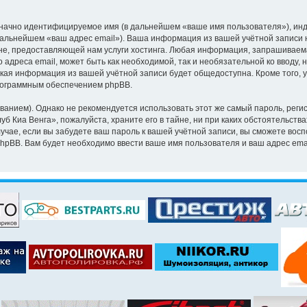
означно идентифицируемое имя (в дальнейшем «ваше имя пользователя»), ин
 дальнейшем «ваш адрес email»). Ваша информация из вашей учётной записи 
, предоставляющей нам услуги хостинга. Любая информация, запрашиваема
 адреса email, может быть как необходимой, так и необязательной ко вводу
акая информация из вашей учётной записи будет общедоступна. Кроме того, у
рограммным обеспечением phpBB.
ием). Однако не рекомендуется использовать этот же самый пароль, регист
б Киа Венга», пожалуйста, храните его в тайне, ни при каких обстоятельства
лучае, если вы забудете ваш пароль к вашей учётной записи, вы сможете во
pBB. Вам будет необходимо ввести ваше имя пользователя и ваш адрес emai