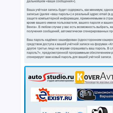
дальнейшем «ваши сообщения»).
Ваша учётная запись будет содержать, как минимум, одн
записью (далее «ваш пароль») и реальный адрес email (в
защите компьютерной информации, применяемыми в стране
кроме вашего имени пользователя, вашего пароля и вашего
Венга». В любом случае у вас есть возможность выбрать, к
получения сообщений, автоматически сгенерированных п
Ваш пароль надёжно зашифрован (односторонним хэширован
средством доступа к вашей учётной записи на форумах «Клу
другое третье лицо не вправе спрашивать ваш пароль. В с
пароль?», предусмотренной программным обеспечением ph
сгенерирует вам новый пароль для вашей учётной записи.