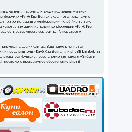
дивидуальный пароль для входа под вашей учётной
на форумах «Клуб Киа Венга» охраняется законами о
я при регистрации в конференции «Клуб Киа Венга»,
, на усмотрение администрации конференции «Клуб Киа
 вас есть возможность согласиться/отказаться от
рируясь на других сайтах. Ваш пароль является
х ни представители «Клуб Киа Венга», ни phpBB Limited, ни
спользоваться функцией восстановления пароля «Забыли
l, после чего программное обеспечение phpBB