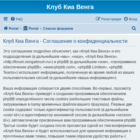
Клуб Киа Венга
FAQ
Регистрация
Вход
П
Portal
Portal
Список форумов
о
Клуб Киа Венга - Соглашение о конфиденциальности
и
с
Это соглашение подробно объясняет, как «Клуб Киа Венга» и его
подразделения (в дальнейшем «мы», «наш», «Клуб Киа Венга»,
к
«http://forum.vengaforum.ru») и phpBB (в дальнейшем «они», «программное
обеспечение phpBB», «www.phpbb.com», «phpBB Limited», «phpBB
Teams») используют информацию, полученную во время любой из ваших
пользовательских сессий (в дальнейшем «ваша информация»).
Ваша информация собирается двумя способами. Во-первых, просмотр
«Клуб Киа Венга» приведёт к созданию программным обеспечением
phpBB определённого числа cookies (небольшие текстовые файлы,
загружаемые в папку временных файлов вашего браузера). Первые две
cookie содержат только идентификатор пользователя (в дальнейшем
«user-id») и идентификатор анонимной сессии (в дальнейшем «session-
id»), автоматически присвоенные вам программным обеспечением phpBB.
Третья cookie будет создана после просмотра одной из тем конференции
«Клуб Киа Венга» и будет использоваться для хранения информации о
прочтённых вами темах, повышая таким образом удобство работы с