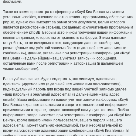
форумами.
Также во время просмотра конференции «Клуб Киа Венга» мы можем
установить cookies, внешние по отношению к программному обеспечению
phpBB, однако они выходят за рамки этого документа, целью которого
является рассмотрение страниц, созданных исключительно программным
обеспечением phpBB. Вторым источником получения вашей информации
являются данные, которые вы отправляете на форум. Этими данными
могут быть, но не исчерпываются, следующие данные: сообщения,
размещённые под учётной записью Гостя (в дальнейшем «анонимные
сообщения»), данные, указанные при регистрации в конференции «Клуб
Киа Венга» (в дальнейшем «ваша учётная запись») и сообщения,
оставленные вами после регистрации и авторизации (в дальнейшем
«ваши сообщения»).
Ваша учётная запись будет содержать, как минимум, однозначно
идентифицируемое имя (в дальнейшем «ваше имя пользователя»),
индивидуальный пароль для входа под вашей учётной записью (далее
«ваш пароль») и реальный адрес email (в дальнейшем «ваш адрес
email»). Ваша информация из вашей учётной записи на форумах «Клуб
Киа Венга» охраняется законами о защите компьютерной информации,
применяемыми в стране, предоставляющей нам услуги хостинга. Любая
информация, запрашиваемая при регистрации в конференции «Клуб Киа
Венга», кроме вашего имени пользователя, вашего пароля и вашего
адреса email, может быть как необходимой, так и необязательной ко
вводу, на усмотрение администрации конференции «Клуб Киа Венга». В
любом случае у вас есть возможность выбрать, какая информация из