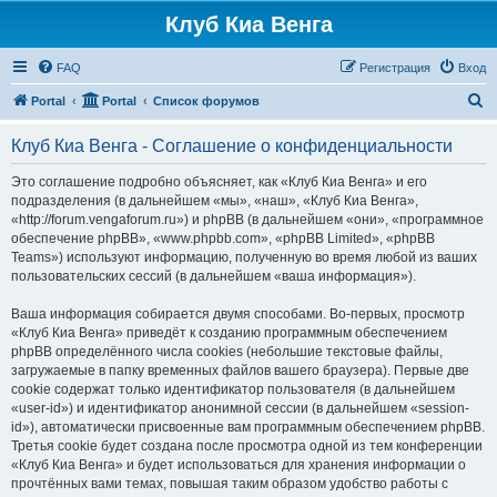
Клуб Киа Венга
FAQ
Регистрация
Вход
П
Portal
Portal
Список форумов
о
Клуб Киа Венга - Соглашение о конфиденциальности
и
с
Это соглашение подробно объясняет, как «Клуб Киа Венга» и его
подразделения (в дальнейшем «мы», «наш», «Клуб Киа Венга»,
к
«http://forum.vengaforum.ru») и phpBB (в дальнейшем «они», «программное
обеспечение phpBB», «www.phpbb.com», «phpBB Limited», «phpBB
Teams») используют информацию, полученную во время любой из ваших
пользовательских сессий (в дальнейшем «ваша информация»).
Ваша информация собирается двумя способами. Во-первых, просмотр
«Клуб Киа Венга» приведёт к созданию программным обеспечением
phpBB определённого числа cookies (небольшие текстовые файлы,
загружаемые в папку временных файлов вашего браузера). Первые две
cookie содержат только идентификатор пользователя (в дальнейшем
«user-id») и идентификатор анонимной сессии (в дальнейшем «session-
id»), автоматически присвоенные вам программным обеспечением phpBB.
Третья cookie будет создана после просмотра одной из тем конференции
«Клуб Киа Венга» и будет использоваться для хранения информации о
прочтённых вами темах, повышая таким образом удобство работы с