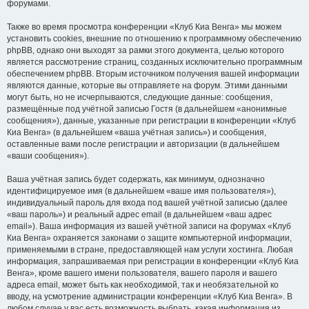
форумами.
Также во время просмотра конференции «Клуб Киа Венга» мы можем
установить cookies, внешние по отношению к программному обеспечению
phpBB, однако они выходят за рамки этого документа, целью которого
является рассмотрение страниц, созданных исключительно программным
обеспечением phpBB. Вторым источником получения вашей информации
являются данные, которые вы отправляете на форум. Этими данными
могут быть, но не исчерпываются, следующие данные: сообщения,
размещённые под учётной записью Гостя (в дальнейшем «анонимные
сообщения»), данные, указанные при регистрации в конференции «Клуб
Киа Венга» (в дальнейшем «ваша учётная запись») и сообщения,
оставленные вами после регистрации и авторизации (в дальнейшем
«ваши сообщения»).
Ваша учётная запись будет содержать, как минимум, однозначно
идентифицируемое имя (в дальнейшем «ваше имя пользователя»),
индивидуальный пароль для входа под вашей учётной записью (далее
«ваш пароль») и реальный адрес email (в дальнейшем «ваш адрес
email»). Ваша информация из вашей учётной записи на форумах «Клуб
Киа Венга» охраняется законами о защите компьютерной информации,
применяемыми в стране, предоставляющей нам услуги хостинга. Любая
информация, запрашиваемая при регистрации в конференции «Клуб Киа
Венга», кроме вашего имени пользователя, вашего пароля и вашего
адреса email, может быть как необходимой, так и необязательной ко
вводу, на усмотрение администрации конференции «Клуб Киа Венга». В
любом случае у вас есть возможность выбрать, какая информация из