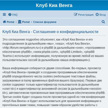
Клуб Киа Венга
FAQ
Регистрация
Вход
П
Portal
Portal
Список форумов
о
Клуб Киа Венга - Соглашение о конфиденциальности
и
с
Это соглашение подробно объясняет, как «Клуб Киа Венга» и его
подразделения (в дальнейшем «мы», «наш», «Клуб Киа Венга»,
к
«http://forum.vengaforum.ru») и phpBB (в дальнейшем «они», «программное
обеспечение phpBB», «www.phpbb.com», «phpBB Limited», «phpBB
Teams») используют информацию, полученную во время любой из ваших
пользовательских сессий (в дальнейшем «ваша информация»).
Ваша информация собирается двумя способами. Во-первых, просмотр
«Клуб Киа Венга» приведёт к созданию программным обеспечением
phpBB определённого числа cookies (небольшие текстовые файлы,
загружаемые в папку временных файлов вашего браузера). Первые две
cookie содержат только идентификатор пользователя (в дальнейшем
«user-id») и идентификатор анонимной сессии (в дальнейшем «session-
id»), автоматически присвоенные вам программным обеспечением phpBB.
Третья cookie будет создана после просмотра одной из тем конференции
«Клуб Киа Венга» и будет использоваться для хранения информации о
прочтённых вами темах, повышая таким образом удобство работы с