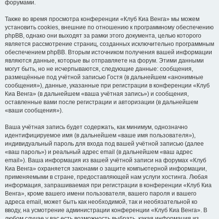
форумами.
Также во время просмотра конференции «Клуб Киа Венга» мы можем
установить cookies, внешние по отношению к программному обеспечению
phpBB, однако они выходят за рамки этого документа, целью которого
является рассмотрение страниц, созданных исключительно программным
обеспечением phpBB. Вторым источником получения вашей информации
являются данные, которые вы отправляете на форум. Этими данными
могут быть, но не исчерпываются, следующие данные: сообщения,
размещённые под учётной записью Гостя (в дальнейшем «анонимные
сообщения»), данные, указанные при регистрации в конференции «Клуб
Киа Венга» (в дальнейшем «ваша учётная запись») и сообщения,
оставленные вами после регистрации и авторизации (в дальнейшем
«ваши сообщения»).
Ваша учётная запись будет содержать, как минимум, однозначно
идентифицируемое имя (в дальнейшем «ваше имя пользователя»),
индивидуальный пароль для входа под вашей учётной записью (далее
«ваш пароль») и реальный адрес email (в дальнейшем «ваш адрес
email»). Ваша информация из вашей учётной записи на форумах «Клуб
Киа Венга» охраняется законами о защите компьютерной информации,
применяемыми в стране, предоставляющей нам услуги хостинга. Любая
информация, запрашиваемая при регистрации в конференции «Клуб Киа
Венга», кроме вашего имени пользователя, вашего пароля и вашего
адреса email, может быть как необходимой, так и необязательной ко
вводу, на усмотрение администрации конференции «Клуб Киа Венга». В
любом случае у вас есть возможность выбрать, какая информация из