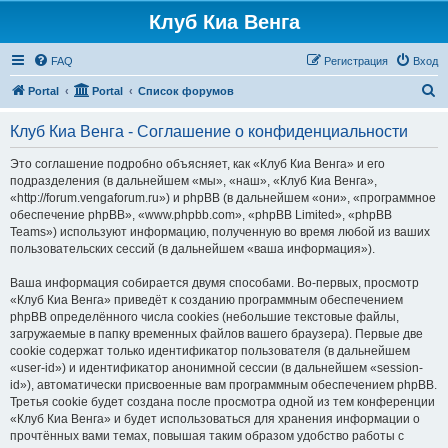
Клуб Киа Венга
FAQ
Регистрация
Вход
П
Portal
Portal
Список форумов
о
Клуб Киа Венга - Соглашение о конфиденциальности
и
с
Это соглашение подробно объясняет, как «Клуб Киа Венга» и его
подразделения (в дальнейшем «мы», «наш», «Клуб Киа Венга»,
к
«http://forum.vengaforum.ru») и phpBB (в дальнейшем «они», «программное
обеспечение phpBB», «www.phpbb.com», «phpBB Limited», «phpBB
Teams») используют информацию, полученную во время любой из ваших
пользовательских сессий (в дальнейшем «ваша информация»).
Ваша информация собирается двумя способами. Во-первых, просмотр
«Клуб Киа Венга» приведёт к созданию программным обеспечением
phpBB определённого числа cookies (небольшие текстовые файлы,
загружаемые в папку временных файлов вашего браузера). Первые две
cookie содержат только идентификатор пользователя (в дальнейшем
«user-id») и идентификатор анонимной сессии (в дальнейшем «session-
id»), автоматически присвоенные вам программным обеспечением phpBB.
Третья cookie будет создана после просмотра одной из тем конференции
«Клуб Киа Венга» и будет использоваться для хранения информации о
прочтённых вами темах, повышая таким образом удобство работы с