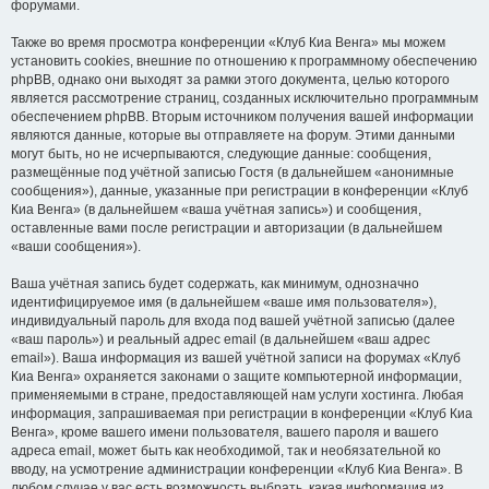
форумами.
Также во время просмотра конференции «Клуб Киа Венга» мы можем
установить cookies, внешние по отношению к программному обеспечению
phpBB, однако они выходят за рамки этого документа, целью которого
является рассмотрение страниц, созданных исключительно программным
обеспечением phpBB. Вторым источником получения вашей информации
являются данные, которые вы отправляете на форум. Этими данными
могут быть, но не исчерпываются, следующие данные: сообщения,
размещённые под учётной записью Гостя (в дальнейшем «анонимные
сообщения»), данные, указанные при регистрации в конференции «Клуб
Киа Венга» (в дальнейшем «ваша учётная запись») и сообщения,
оставленные вами после регистрации и авторизации (в дальнейшем
«ваши сообщения»).
Ваша учётная запись будет содержать, как минимум, однозначно
идентифицируемое имя (в дальнейшем «ваше имя пользователя»),
индивидуальный пароль для входа под вашей учётной записью (далее
«ваш пароль») и реальный адрес email (в дальнейшем «ваш адрес
email»). Ваша информация из вашей учётной записи на форумах «Клуб
Киа Венга» охраняется законами о защите компьютерной информации,
применяемыми в стране, предоставляющей нам услуги хостинга. Любая
информация, запрашиваемая при регистрации в конференции «Клуб Киа
Венга», кроме вашего имени пользователя, вашего пароля и вашего
адреса email, может быть как необходимой, так и необязательной ко
вводу, на усмотрение администрации конференции «Клуб Киа Венга». В
любом случае у вас есть возможность выбрать, какая информация из