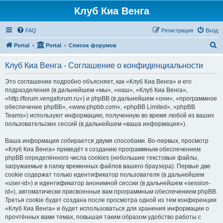
Клуб Киа Венга
FAQ
Регистрация
Вход
П
Portal
Portal
Список форумов
о
Клуб Киа Венга - Соглашение о конфиденциальности
и
с
Это соглашение подробно объясняет, как «Клуб Киа Венга» и его
подразделения (в дальнейшем «мы», «наш», «Клуб Киа Венга»,
к
«http://forum.vengaforum.ru») и phpBB (в дальнейшем «они», «программное
обеспечение phpBB», «www.phpbb.com», «phpBB Limited», «phpBB
Teams») используют информацию, полученную во время любой из ваших
пользовательских сессий (в дальнейшем «ваша информация»).
Ваша информация собирается двумя способами. Во-первых, просмотр
«Клуб Киа Венга» приведёт к созданию программным обеспечением
phpBB определённого числа cookies (небольшие текстовые файлы,
загружаемые в папку временных файлов вашего браузера). Первые две
cookie содержат только идентификатор пользователя (в дальнейшем
«user-id») и идентификатор анонимной сессии (в дальнейшем «session-
id»), автоматически присвоенные вам программным обеспечением phpBB.
Третья cookie будет создана после просмотра одной из тем конференции
«Клуб Киа Венга» и будет использоваться для хранения информации о
прочтённых вами темах, повышая таким образом удобство работы с