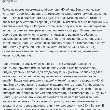
форумами.
Также во время просмотра конференции «Клуб Киа Венга» мы можем
установить cookies, внешние по отношению к программному обеспечению
phpBB, однако они выходят за рамки этого документа, целью которого
является рассмотрение страниц, созданных исключительно программным
обеспечением phpBB. Вторым источником получения вашей информации
являются данные, которые вы отправляете на форум. Этими данными
могут быть, но не исчерпываются, следующие данные: сообщения,
размещённые под учётной записью Гостя (в дальнейшем «анонимные
сообщения»), данные, указанные при регистрации в конференции «Клуб
Киа Венга» (в дальнейшем «ваша учётная запись») и сообщения,
оставленные вами после регистрации и авторизации (в дальнейшем
«ваши сообщения»).
Ваша учётная запись будет содержать, как минимум, однозначно
идентифицируемое имя (в дальнейшем «ваше имя пользователя»),
индивидуальный пароль для входа под вашей учётной записью (далее
«ваш пароль») и реальный адрес email (в дальнейшем «ваш адрес
email»). Ваша информация из вашей учётной записи на форумах «Клуб
Киа Венга» охраняется законами о защите компьютерной информации,
применяемыми в стране, предоставляющей нам услуги хостинга. Любая
информация, запрашиваемая при регистрации в конференции «Клуб Киа
Венга», кроме вашего имени пользователя, вашего пароля и вашего
адреса email, может быть как необходимой, так и необязательной ко
вводу, на усмотрение администрации конференции «Клуб Киа Венга». В
любом случае у вас есть возможность выбрать, какая информация из