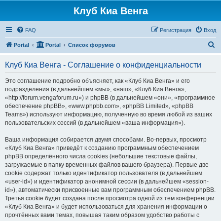
Клуб Киа Венга
FAQ
Регистрация
Вход
П
Portal
Portal
Список форумов
о
Клуб Киа Венга - Соглашение о конфиденциальности
и
с
Это соглашение подробно объясняет, как «Клуб Киа Венга» и его
подразделения (в дальнейшем «мы», «наш», «Клуб Киа Венга»,
к
«http://forum.vengaforum.ru») и phpBB (в дальнейшем «они», «программное
обеспечение phpBB», «www.phpbb.com», «phpBB Limited», «phpBB
Teams») используют информацию, полученную во время любой из ваших
пользовательских сессий (в дальнейшем «ваша информация»).
Ваша информация собирается двумя способами. Во-первых, просмотр
«Клуб Киа Венга» приведёт к созданию программным обеспечением
phpBB определённого числа cookies (небольшие текстовые файлы,
загружаемые в папку временных файлов вашего браузера). Первые две
cookie содержат только идентификатор пользователя (в дальнейшем
«user-id») и идентификатор анонимной сессии (в дальнейшем «session-
id»), автоматически присвоенные вам программным обеспечением phpBB.
Третья cookie будет создана после просмотра одной из тем конференции
«Клуб Киа Венга» и будет использоваться для хранения информации о
прочтённых вами темах, повышая таким образом удобство работы с