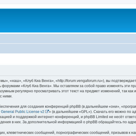
ы», «наш», «Клуб Киа Венга», «http://forum.vengaforum.ru»), вы подтверждае
сь форумами «Клуб Киа Венга». Мы оставляем за собой право изменять эти п
азумным регулярно просматривать этот текст на предмет изменений, так как
с ними.
еспечения для создания конференций phpBB (в дальнейшем «они», «програ
General Public License v2
» (в дальнейшем «GPL»). Скачать его можно по а
зацией и поддержкой интернет-конференций, и phpBB Limited не несёт ответ
ведения в них. За дополнительной информацией о phpBB обращайтесь по адр
их, клеветнических сообщений, порнографических сообщений, призывов к на