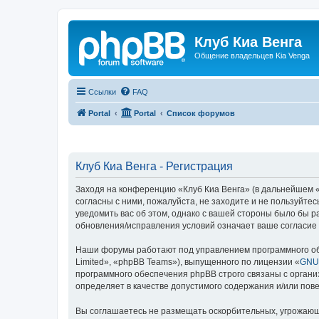
Клуб Киа Венга
Общение владельцев Kia Venga
Ссылки
FAQ
Portal
Portal
Список форумов
Клуб Киа Венга - Регистрация
Заходя на конференцию «Клуб Киа Венга» (в дальнейшем «м
согласны с ними, пожалуйста, не заходите и не пользуйте
уведомить вас об этом, однако с вашей стороны было бы р
обновления/исправления условий означает ваше согласие 
Наши форумы работают под управлением программного об
Limited», «phpBB Teams»), выпущенного по лицензии «
GNU 
программного обеспечения phpBB строго связаны с органи
определяет в качестве допустимого содержания и/или по
Вы соглашаетесь не размещать оскорбительных, угрожающ