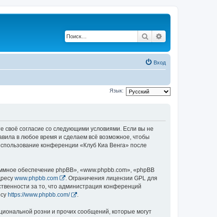
Поиск
Расширенный по
Вход
Язык:
те своё согласие со следующими условиями. Если вы не
равила в любое время и сделаем всё возможное, чтобы
 использование конференции «Клуб Киа Венга» после
ммное обеспечение phpBB», «www.phpbb.com», «phpBB
дресу
www.phpbb.com
. Ограничения лицензии GPL для
ственности за то, что администрация конференций
есу
https://www.phpbb.com/
.
циональной розни и прочих сообщений, которые могут