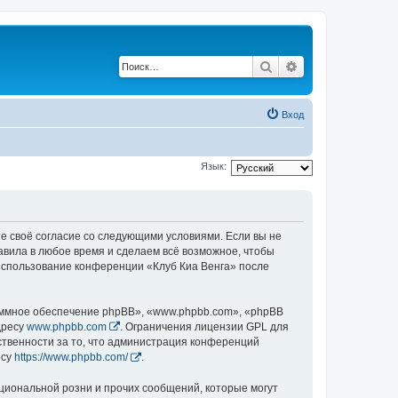
Поиск
Расширенный по
Вход
Язык:
те своё согласие со следующими условиями. Если вы не
равила в любое время и сделаем всё возможное, чтобы
 использование конференции «Клуб Киа Венга» после
ммное обеспечение phpBB», «www.phpbb.com», «phpBB
дресу
www.phpbb.com
. Ограничения лицензии GPL для
ственности за то, что администрация конференций
есу
https://www.phpbb.com/
.
циональной розни и прочих сообщений, которые могут