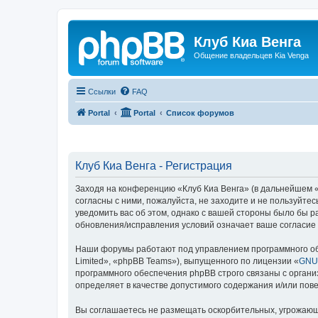
Клуб Киа Венга
Общение владельцев Kia Venga
Ссылки
FAQ
Portal
Portal
Список форумов
Клуб Киа Венга - Регистрация
Заходя на конференцию «Клуб Киа Венга» (в дальнейшем «м
согласны с ними, пожалуйста, не заходите и не пользуйте
уведомить вас об этом, однако с вашей стороны было бы р
обновления/исправления условий означает ваше согласие 
Наши форумы работают под управлением программного об
Limited», «phpBB Teams»), выпущенного по лицензии «
GNU 
программного обеспечения phpBB строго связаны с органи
определяет в качестве допустимого содержания и/или по
Вы соглашаетесь не размещать оскорбительных, угрожающ