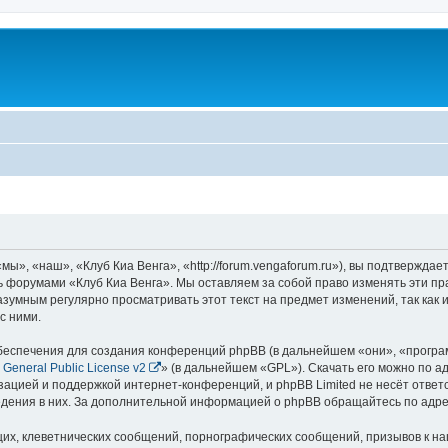
ы», «наш», «Клуб Киа Венга», «http://forum.vengaforum.ru»), вы подтверждае
сь форумами «Клуб Киа Венга». Мы оставляем за собой право изменять эти п
азумным регулярно просматривать этот текст на предмет изменений, так как
с ними.
еспечения для создания конференций phpBB (в дальнейшем «они», «програ
General Public License v2
» (в дальнейшем «GPL»). Скачать его можно по а
зацией и поддержкой интернет-конференций, и phpBB Limited не несёт ответ
ведения в них. За дополнительной информацией о phpBB обращайтесь по адр
их, клеветнических сообщений, порнографических сообщений, призывов к на