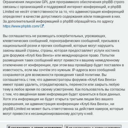
Ограничения лицензии GPL для программного обеспечения phpBB строго
связаны с организацией и поддержкой интернет-конференций, и phpBB
Limited не несёт ответственности за то, что администрация конференций
определяет в качестве допустимого содержания и/или поведения в них.
За дополнительной информацией о phpBB обращайтесь по адресу
https://www.phpbb.com/
.
Вы соглашаетесь не размещать оскорбительных, угрожающих,
клеветнических сообщений, порнографических сообщений, призывов к
национальной розни и прочих сообщений, которые могут нарушить
законы вашей страны, страны, которая предоставляет услуги хостинга
для форумов «Клуб Киа Венга» или международное право. Попытки
размещения таких сообщений могут привести к вашему немедленному
отключению от конференции, при этом ваш провайдер будет поставлен в
известность, если мы сочтём это нужным. IP-адреса всех сообщений
сохраняются для возможности проведения такой политики. Вы
соглашаетесь с тем, что администраторы форумов «Клуб Киа Венга»
имеют право удалить, отредактировать, перенести или закрыть любую
тему в любое время по своему усмотрению. Как пользователь вы согласны
с тем, что введённая вами информация будет храниться в базе данных.
Хотя эта информация не будет открыта третьим лицам без вашего
разрешения, ни администрация конференции «Клуб Киа Венга», ни
phpBB Limited не может быть ответственна за действия хакеров, которые
могут привести к несанкционированному доступу к ней.