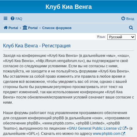
Клуб Киа Венга
FAQ
Вход
П
Portal
Portal
Список форумов
о
Язык:
и
Клуб Киа Венга - Регистрация
с
Заходя на конференцию «Клуб Киа Венга» (в дальнейшем «мы», «наш»,
к
«Клуб Киа Венга», «http://forum.vengaforum.ru»), вы подтверждаете своё
согласие со следующими условиями. Если вы не согласны с ними,
пожалуйста, не заходите и не пользуйтесь форумами «Клуб Киа Венга».
Мы оставляем за собой право изменять эти правила в любое время и
сделаем всё возможное, чтобы уведомить вас об этом, однако с вашей
стороны было бы разумным регулярно просматривать этот текст на
предмет изменений, так как использование конференции «Клуб Киа
Венга» после обновления/исправления условий означает ваше согласие с
ними.
Наши форумы работают под управлением программного обеспечения
для создания конференций phpBB (в дальнейшем «они», «программное
обеспечение phpBB», «www.phpbb.com», «phpBB Limited», «phpBB
Teams»), выпущенного по лицензии «
GNU General Public License v2
» (в
дальнейшем «GPL»). Скачать его можно по адресу
www.phpbb.com
.