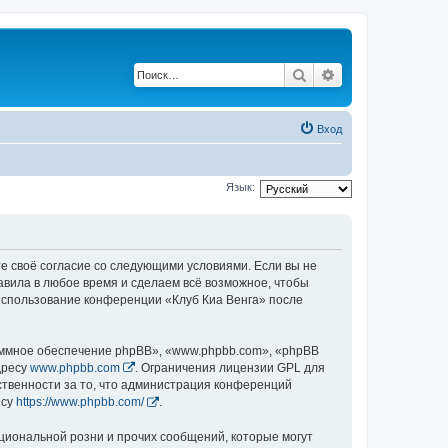
Поиск
Расширенный по
Вход
Язык:
те своё согласие со следующими условиями. Если вы не
равила в любое время и сделаем всё возможное, чтобы
 использование конференции «Клуб Киа Венга» после
ммное обеспечение phpBB», «www.phpbb.com», «phpBB
дресу
www.phpbb.com
. Ограничения лицензии GPL для
ственности за то, что администрация конференций
есу
https://www.phpbb.com/
.
циональной розни и прочих сообщений, которые могут