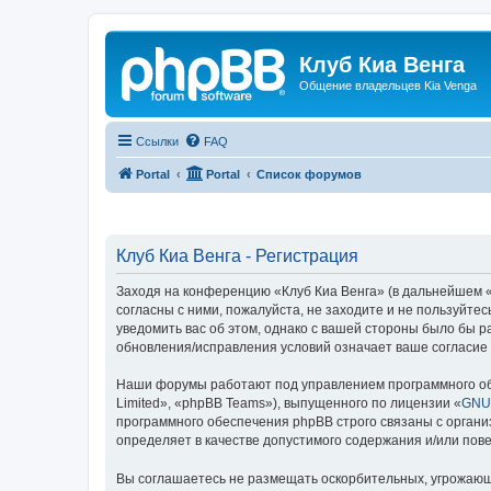
Клуб Киа Венга
Общение владельцев Kia Venga
Ссылки
FAQ
Portal
Portal
Список форумов
Клуб Киа Венга - Регистрация
Заходя на конференцию «Клуб Киа Венга» (в дальнейшем «м
согласны с ними, пожалуйста, не заходите и не пользуйте
уведомить вас об этом, однако с вашей стороны было бы р
обновления/исправления условий означает ваше согласие 
Наши форумы работают под управлением программного об
Limited», «phpBB Teams»), выпущенного по лицензии «
GNU 
программного обеспечения phpBB строго связаны с органи
определяет в качестве допустимого содержания и/или по
Вы соглашаетесь не размещать оскорбительных, угрожающ