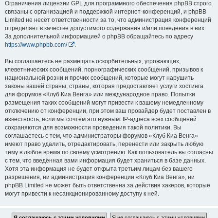
Ограничения лицензии GPL для программного обеспечения phpBB строго
связаны с организацией и поддержкой интернет-конференций, и phpBB
Limited не несёт ответственности за то, что администрация конференций
определяет в качестве допустимого содержания и/или поведения в них.
За дополнительной информацией о phpBB обращайтесь по адресу
https://www.phpbb.com/
.
Вы соглашаетесь не размещать оскорбительных, угрожающих,
клеветнических сообщений, порнографических сообщений, призывов к
национальной розни и прочих сообщений, которые могут нарушить
законы вашей страны, страны, которая предоставляет услуги хостинга
для форумов «Клуб Киа Венга» или международное право. Попытки
размещения таких сообщений могут привести к вашему немедленному
отключению от конференции, при этом ваш провайдер будет поставлен в
известность, если мы сочтём это нужным. IP-адреса всех сообщений
сохраняются для возможности проведения такой политики. Вы
соглашаетесь с тем, что администраторы форумов «Клуб Киа Венга»
имеют право удалить, отредактировать, перенести или закрыть любую
тему в любое время по своему усмотрению. Как пользователь вы согласны
с тем, что введённая вами информация будет храниться в базе данных.
Хотя эта информация не будет открыта третьим лицам без вашего
разрешения, ни администрация конференции «Клуб Киа Венга», ни
phpBB Limited не может быть ответственна за действия хакеров, которые
могут привести к несанкционированному доступу к ней.