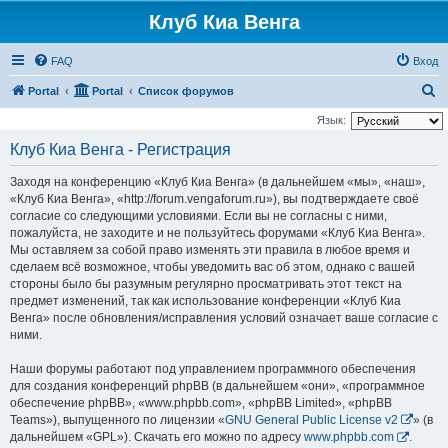
Клуб Киа Венга
FAQ
Вход
П
Portal
Portal
Список форумов
о
Язык:
и
Клуб Киа Венга - Регистрация
с
Заходя на конференцию «Клуб Киа Венга» (в дальнейшем «мы», «наш»,
к
«Клуб Киа Венга», «http://forum.vengaforum.ru»), вы подтверждаете своё
согласие со следующими условиями. Если вы не согласны с ними,
пожалуйста, не заходите и не пользуйтесь форумами «Клуб Киа Венга».
Мы оставляем за собой право изменять эти правила в любое время и
сделаем всё возможное, чтобы уведомить вас об этом, однако с вашей
стороны было бы разумным регулярно просматривать этот текст на
предмет изменений, так как использование конференции «Клуб Киа
Венга» после обновления/исправления условий означает ваше согласие с
ними.
Наши форумы работают под управлением программного обеспечения
для создания конференций phpBB (в дальнейшем «они», «программное
обеспечение phpBB», «www.phpbb.com», «phpBB Limited», «phpBB
Teams»), выпущенного по лицензии «
GNU General Public License v2
» (в
дальнейшем «GPL»). Скачать его можно по адресу
www.phpbb.com
.