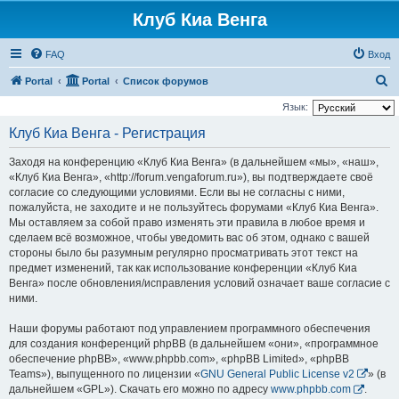
Клуб Киа Венга
FAQ
Вход
П
Portal
Portal
Список форумов
о
Язык:
и
Клуб Киа Венга - Регистрация
с
Заходя на конференцию «Клуб Киа Венга» (в дальнейшем «мы», «наш»,
к
«Клуб Киа Венга», «http://forum.vengaforum.ru»), вы подтверждаете своё
согласие со следующими условиями. Если вы не согласны с ними,
пожалуйста, не заходите и не пользуйтесь форумами «Клуб Киа Венга».
Мы оставляем за собой право изменять эти правила в любое время и
сделаем всё возможное, чтобы уведомить вас об этом, однако с вашей
стороны было бы разумным регулярно просматривать этот текст на
предмет изменений, так как использование конференции «Клуб Киа
Венга» после обновления/исправления условий означает ваше согласие с
ними.
Наши форумы работают под управлением программного обеспечения
для создания конференций phpBB (в дальнейшем «они», «программное
обеспечение phpBB», «www.phpbb.com», «phpBB Limited», «phpBB
Teams»), выпущенного по лицензии «
GNU General Public License v2
» (в
дальнейшем «GPL»). Скачать его можно по адресу
www.phpbb.com
.