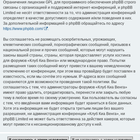
Ограничения лицензии GPL для программного обеспечения phpBB строго
связаны с организацией и поддержкой интернет-конференций, и phpBB
Limited не несёт ответственности за то, что администрация конференций
определяет в качестве допустимого содержания и/или поведения в них.
За дополнительной информацией о phpBB обращайтесь по адресу
https://www.phpbb.com/
.
Вы соглашаетесь не размещать оскорбительных, угрожающих,
клеветнических сообщений, порнографических сообщений, призывов к
национальной розни и прочих сообщений, которые могут нарушить
законы вашей страны, страны, которая предоставляет услуги хостинга
для форумов «Клуб Киа Венга» или международное право. Попытки
размещения таких сообщений могут привести к вашему немедленному
отключению от конференции, при этом ваш провайдер будет поставлен в
известность, если мы сочтём это нужным. IP-адреса всех сообщений
сохраняются для возможности проведения такой политики. Вы
соглашаетесь с тем, что администраторы форумов «Клуб Киа Венга»
имеют право удалить, отредактировать, перенести или закрыть любую
тему в любое время по своему усмотрению. Как пользователь вы согласны
с тем, что введённая вами информация будет храниться в базе данных.
Хотя эта информация не будет открыта третьим лицам без вашего
разрешения, ни администрация конференции «Клуб Киа Венга», ни
phpBB Limited не может быть ответственна за действия хакеров, которые
могут привести к несанкционированному доступу к ней.