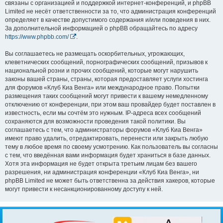
связаны с организацией и поддержкой интернет-конференций, и phpBB
Limited не несёт ответственности за то, что администрация конференций
определяет в качестве допустимого содержания и/или поведения в них.
За дополнительной информацией о phpBB обращайтесь по адресу
https://www.phpbb.com/
.
Вы соглашаетесь не размещать оскорбительных, угрожающих,
клеветнических сообщений, порнографических сообщений, призывов к
национальной розни и прочих сообщений, которые могут нарушить
законы вашей страны, страны, которая предоставляет услуги хостинга
для форумов «Клуб Киа Венга» или международное право. Попытки
размещения таких сообщений могут привести к вашему немедленному
отключению от конференции, при этом ваш провайдер будет поставлен в
известность, если мы сочтём это нужным. IP-адреса всех сообщений
сохраняются для возможности проведения такой политики. Вы
соглашаетесь с тем, что администраторы форумов «Клуб Киа Венга»
имеют право удалить, отредактировать, перенести или закрыть любую
тему в любое время по своему усмотрению. Как пользователь вы согласны
с тем, что введённая вами информация будет храниться в базе данных.
Хотя эта информация не будет открыта третьим лицам без вашего
разрешения, ни администрация конференции «Клуб Киа Венга», ни
phpBB Limited не может быть ответственна за действия хакеров, которые
могут привести к несанкционированному доступу к ней.