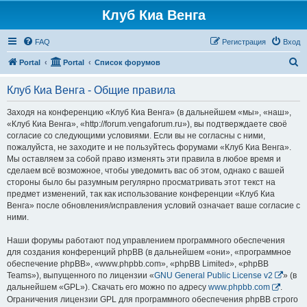
Клуб Киа Венга
FAQ
Регистрация
Вход
П
Portal
Portal
Список форумов
о
Клуб Киа Венга - Общие правила
и
с
Заходя на конференцию «Клуб Киа Венга» (в дальнейшем «мы», «наш»,
«Клуб Киа Венга», «http://forum.vengaforum.ru»), вы подтверждаете своё
к
согласие со следующими условиями. Если вы не согласны с ними,
пожалуйста, не заходите и не пользуйтесь форумами «Клуб Киа Венга».
Мы оставляем за собой право изменять эти правила в любое время и
сделаем всё возможное, чтобы уведомить вас об этом, однако с вашей
стороны было бы разумным регулярно просматривать этот текст на
предмет изменений, так как использование конференции «Клуб Киа
Венга» после обновления/исправления условий означает ваше согласие с
ними.
Наши форумы работают под управлением программного обеспечения
для создания конференций phpBB (в дальнейшем «они», «программное
обеспечение phpBB», «www.phpbb.com», «phpBB Limited», «phpBB
Teams»), выпущенного по лицензии «
GNU General Public License v2
» (в
дальнейшем «GPL»). Скачать его можно по адресу
www.phpbb.com
.
Ограничения лицензии GPL для программного обеспечения phpBB строго