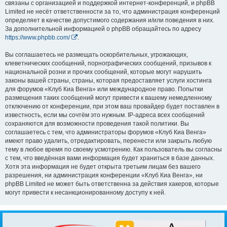
связаны с организацией и поддержкой интернет-конференций, и phpBB
Limited не несёт ответственности за то, что администрация конференций
определяет в качестве допустимого содержания и/или поведения в них.
За дополнительной информацией о phpBB обращайтесь по адресу
https://www.phpbb.com/
.
Вы соглашаетесь не размещать оскорбительных, угрожающих,
клеветнических сообщений, порнографических сообщений, призывов к
национальной розни и прочих сообщений, которые могут нарушить
законы вашей страны, страны, которая предоставляет услуги хостинга
для форумов «Клуб Киа Венга» или международное право. Попытки
размещения таких сообщений могут привести к вашему немедленному
отключению от конференции, при этом ваш провайдер будет поставлен в
известность, если мы сочтём это нужным. IP-адреса всех сообщений
сохраняются для возможности проведения такой политики. Вы
соглашаетесь с тем, что администраторы форумов «Клуб Киа Венга»
имеют право удалить, отредактировать, перенести или закрыть любую
тему в любое время по своему усмотрению. Как пользователь вы согласны
с тем, что введённая вами информация будет храниться в базе данных.
Хотя эта информация не будет открыта третьим лицам без вашего
разрешения, ни администрация конференции «Клуб Киа Венга», ни
phpBB Limited не может быть ответственна за действия хакеров, которые
могут привести к несанкционированному доступу к ней.