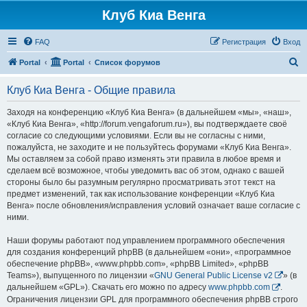
Клуб Киа Венга
FAQ
Регистрация
Вход
П
Portal
Portal
Список форумов
о
Клуб Киа Венга - Общие правила
и
с
Заходя на конференцию «Клуб Киа Венга» (в дальнейшем «мы», «наш»,
«Клуб Киа Венга», «http://forum.vengaforum.ru»), вы подтверждаете своё
к
согласие со следующими условиями. Если вы не согласны с ними,
пожалуйста, не заходите и не пользуйтесь форумами «Клуб Киа Венга».
Мы оставляем за собой право изменять эти правила в любое время и
сделаем всё возможное, чтобы уведомить вас об этом, однако с вашей
стороны было бы разумным регулярно просматривать этот текст на
предмет изменений, так как использование конференции «Клуб Киа
Венга» после обновления/исправления условий означает ваше согласие с
ними.
Наши форумы работают под управлением программного обеспечения
для создания конференций phpBB (в дальнейшем «они», «программное
обеспечение phpBB», «www.phpbb.com», «phpBB Limited», «phpBB
Teams»), выпущенного по лицензии «
GNU General Public License v2
» (в
дальнейшем «GPL»). Скачать его можно по адресу
www.phpbb.com
.
Ограничения лицензии GPL для программного обеспечения phpBB строго