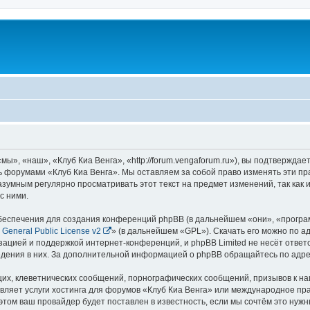
ы», «наш», «Клуб Киа Венга», «http://forum.vengaforum.ru»), вы подтверждае
сь форумами «Клуб Киа Венга». Мы оставляем за собой право изменять эти п
азумным регулярно просматривать этот текст на предмет изменений, так как
с ними.
еспечения для создания конференций phpBB (в дальнейшем «они», «програ
General Public License v2
» (в дальнейшем «GPL»). Скачать его можно по а
зацией и поддержкой интернет-конференций, и phpBB Limited не несёт ответ
ведения в них. За дополнительной информацией о phpBB обращайтесь по адр
их, клеветнических сообщений, порнографических сообщений, призывов к на
вляет услуги хостинга для форумов «Клуб Киа Венга» или международное пр
том ваш провайдер будет поставлен в известность, если мы сочтём это нужн