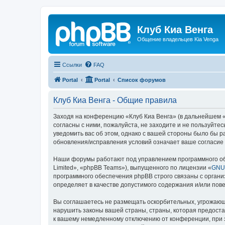
Клуб Киа Венга
Общение владельцев Kia Venga
Ссылки
FAQ
Portal
Portal
Список форумов
Клуб Киа Венга - Общие правила
Заходя на конференцию «Клуб Киа Венга» (в дальнейшем «м
согласны с ними, пожалуйста, не заходите и не пользуйте
уведомить вас об этом, однако с вашей стороны было бы р
обновления/исправления условий означает ваше согласие 
Наши форумы работают под управлением программного об
Limited», «phpBB Teams»), выпущенного по лицензии «
GNU 
программного обеспечения phpBB строго связаны с органи
определяет в качестве допустимого содержания и/или по
Вы соглашаетесь не размещать оскорбительных, угрожающ
нарушить законы вашей страны, страны, которая предоста
к вашему немедленному отключению от конференции, при э