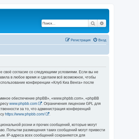
Поиск
Расширенный по
Регистрация
Вход
те своё согласие со следующими условиями. Если вы не
равила в любое время и сделаем всё возможное, чтобы
 использование конференции «Клуб Киа Венга» после
ммное обеспечение phpBB», «www.phpbb.com», «phpBB
дресу
www.phpbb.com
. Ограничения лицензии GPL для
ственности за то, что администрация конференций
есу
https://www.phpbb.com/
.
циональной розни и прочих сообщений, которые могут
аво. Попытки размещения таких сообщений могут привести
ым. IP-адреса всех сообщений сохраняются для