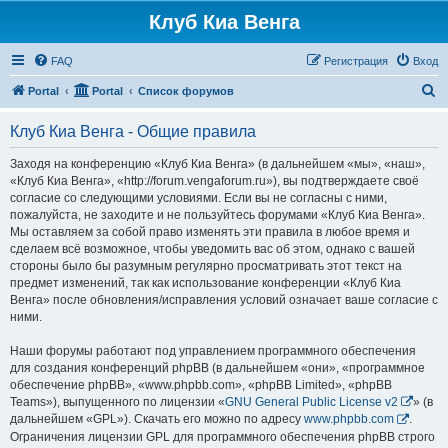
Клуб Киа Венга
FAQ
Регистрация
Вход
П
Portal
Portal
Список форумов
о
Клуб Киа Венга - Общие правила
и
с
Заходя на конференцию «Клуб Киа Венга» (в дальнейшем «мы», «наш»,
«Клуб Киа Венга», «http://forum.vengaforum.ru»), вы подтверждаете своё
к
согласие со следующими условиями. Если вы не согласны с ними,
пожалуйста, не заходите и не пользуйтесь форумами «Клуб Киа Венга».
Мы оставляем за собой право изменять эти правила в любое время и
сделаем всё возможное, чтобы уведомить вас об этом, однако с вашей
стороны было бы разумным регулярно просматривать этот текст на
предмет изменений, так как использование конференции «Клуб Киа
Венга» после обновления/исправления условий означает ваше согласие с
ними.
Наши форумы работают под управлением программного обеспечения
для создания конференций phpBB (в дальнейшем «они», «программное
обеспечение phpBB», «www.phpbb.com», «phpBB Limited», «phpBB
Teams»), выпущенного по лицензии «
GNU General Public License v2
» (в
дальнейшем «GPL»). Скачать его можно по адресу
www.phpbb.com
.
Ограничения лицензии GPL для программного обеспечения phpBB строго