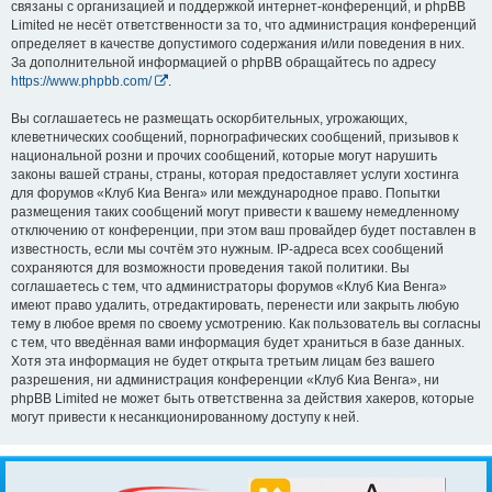
связаны с организацией и поддержкой интернет-конференций, и phpBB
Limited не несёт ответственности за то, что администрация конференций
определяет в качестве допустимого содержания и/или поведения в них.
За дополнительной информацией о phpBB обращайтесь по адресу
https://www.phpbb.com/
.
Вы соглашаетесь не размещать оскорбительных, угрожающих,
клеветнических сообщений, порнографических сообщений, призывов к
национальной розни и прочих сообщений, которые могут нарушить
законы вашей страны, страны, которая предоставляет услуги хостинга
для форумов «Клуб Киа Венга» или международное право. Попытки
размещения таких сообщений могут привести к вашему немедленному
отключению от конференции, при этом ваш провайдер будет поставлен в
известность, если мы сочтём это нужным. IP-адреса всех сообщений
сохраняются для возможности проведения такой политики. Вы
соглашаетесь с тем, что администраторы форумов «Клуб Киа Венга»
имеют право удалить, отредактировать, перенести или закрыть любую
тему в любое время по своему усмотрению. Как пользователь вы согласны
с тем, что введённая вами информация будет храниться в базе данных.
Хотя эта информация не будет открыта третьим лицам без вашего
разрешения, ни администрация конференции «Клуб Киа Венга», ни
phpBB Limited не может быть ответственна за действия хакеров, которые
могут привести к несанкционированному доступу к ней.