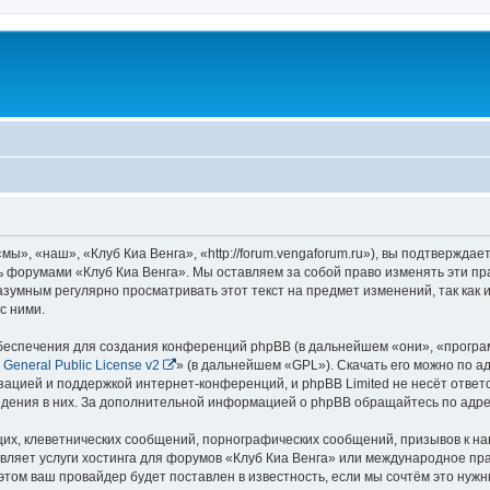
ы», «наш», «Клуб Киа Венга», «http://forum.vengaforum.ru»), вы подтверждае
сь форумами «Клуб Киа Венга». Мы оставляем за собой право изменять эти п
азумным регулярно просматривать этот текст на предмет изменений, так как
с ними.
еспечения для создания конференций phpBB (в дальнейшем «они», «програ
General Public License v2
» (в дальнейшем «GPL»). Скачать его можно по а
зацией и поддержкой интернет-конференций, и phpBB Limited не несёт ответ
ведения в них. За дополнительной информацией о phpBB обращайтесь по адр
их, клеветнических сообщений, порнографических сообщений, призывов к на
вляет услуги хостинга для форумов «Клуб Киа Венга» или международное пр
том ваш провайдер будет поставлен в известность, если мы сочтём это нужн