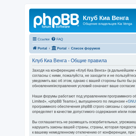
Клуб Киа Венга
Общение владельцев Kia Venga
Ссылки
FAQ
Portal
Portal
Список форумов
Клуб Киа Венга - Общие правила
Заходя на конференцию «Клуб Киа Венга» (в дальнейшем «м
согласны с ними, пожалуйста, не заходите и не пользуйте
уведомить вас об этом, однако с вашей стороны было бы р
обновления/исправления условий означает ваше согласие 
Наши форумы работают под управлением программного об
Limited», «phpBB Teams»), выпущенного по лицензии «
GNU 
программного обеспечения phpBB строго связаны с органи
определяет в качестве допустимого содержания и/или по
Вы соглашаетесь не размещать оскорбительных, угрожающ
нарушить законы вашей страны, страны, которая предоста
к вашему немедленному отключению от конференции, при э