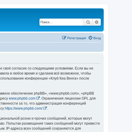
Поиск
Расширенный по
Регистрация
Вход
те своё согласие со следующими условиями. Если вы не
равила в любое время и сделаем всё возможное, чтобы
 использование конференции «Клуб Киа Венга» после
ммное обеспечение phpBB», «www.phpbb.com», «phpBB
дресу
www.phpbb.com
. Ограничения лицензии GPL для
ственности за то, что администрация конференций
есу
https://www.phpbb.com/
.
циональной розни и прочих сообщений, которые могут
аво. Попытки размещения таких сообщений могут привести
ым. IP-адреса всех сообщений сохраняются для