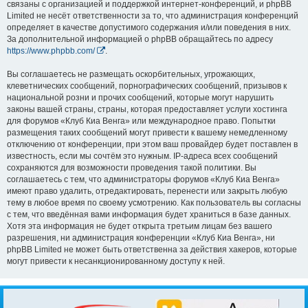
связаны с организацией и поддержкой интернет-конференций, и phpBB
Limited не несёт ответственности за то, что администрация конференций
определяет в качестве допустимого содержания и/или поведения в них.
За дополнительной информацией о phpBB обращайтесь по адресу
https://www.phpbb.com/
.
Вы соглашаетесь не размещать оскорбительных, угрожающих,
клеветнических сообщений, порнографических сообщений, призывов к
национальной розни и прочих сообщений, которые могут нарушить
законы вашей страны, страны, которая предоставляет услуги хостинга
для форумов «Клуб Киа Венга» или международное право. Попытки
размещения таких сообщений могут привести к вашему немедленному
отключению от конференции, при этом ваш провайдер будет поставлен в
известность, если мы сочтём это нужным. IP-адреса всех сообщений
сохраняются для возможности проведения такой политики. Вы
соглашаетесь с тем, что администраторы форумов «Клуб Киа Венга»
имеют право удалить, отредактировать, перенести или закрыть любую
тему в любое время по своему усмотрению. Как пользователь вы согласны
с тем, что введённая вами информация будет храниться в базе данных.
Хотя эта информация не будет открыта третьим лицам без вашего
разрешения, ни администрация конференции «Клуб Киа Венга», ни
phpBB Limited не может быть ответственна за действия хакеров, которые
могут привести к несанкционированному доступу к ней.