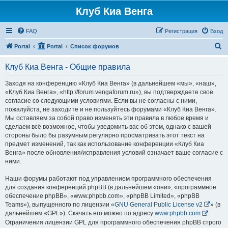
Клуб Киа Венга
FAQ
Регистрация
Вход
П
Portal
Portal
Список форумов
о
Клуб Киа Венга - Общие правила
и
с
Заходя на конференцию «Клуб Киа Венга» (в дальнейшем «мы», «наш»,
«Клуб Киа Венга», «http://forum.vengaforum.ru»), вы подтверждаете своё
к
согласие со следующими условиями. Если вы не согласны с ними,
пожалуйста, не заходите и не пользуйтесь форумами «Клуб Киа Венга».
Мы оставляем за собой право изменять эти правила в любое время и
сделаем всё возможное, чтобы уведомить вас об этом, однако с вашей
стороны было бы разумным регулярно просматривать этот текст на
предмет изменений, так как использование конференции «Клуб Киа
Венга» после обновления/исправления условий означает ваше согласие с
ними.
Наши форумы работают под управлением программного обеспечения
для создания конференций phpBB (в дальнейшем «они», «программное
обеспечение phpBB», «www.phpbb.com», «phpBB Limited», «phpBB
Teams»), выпущенного по лицензии «
GNU General Public License v2
» (в
дальнейшем «GPL»). Скачать его можно по адресу
www.phpbb.com
.
Ограничения лицензии GPL для программного обеспечения phpBB строго