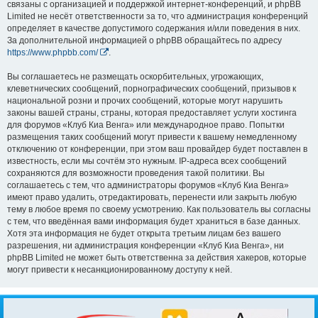
связаны с организацией и поддержкой интернет-конференций, и phpBB
Limited не несёт ответственности за то, что администрация конференций
определяет в качестве допустимого содержания и/или поведения в них.
За дополнительной информацией о phpBB обращайтесь по адресу
https://www.phpbb.com/
.
Вы соглашаетесь не размещать оскорбительных, угрожающих,
клеветнических сообщений, порнографических сообщений, призывов к
национальной розни и прочих сообщений, которые могут нарушить
законы вашей страны, страны, которая предоставляет услуги хостинга
для форумов «Клуб Киа Венга» или международное право. Попытки
размещения таких сообщений могут привести к вашему немедленному
отключению от конференции, при этом ваш провайдер будет поставлен в
известность, если мы сочтём это нужным. IP-адреса всех сообщений
сохраняются для возможности проведения такой политики. Вы
соглашаетесь с тем, что администраторы форумов «Клуб Киа Венга»
имеют право удалить, отредактировать, перенести или закрыть любую
тему в любое время по своему усмотрению. Как пользователь вы согласны
с тем, что введённая вами информация будет храниться в базе данных.
Хотя эта информация не будет открыта третьим лицам без вашего
разрешения, ни администрация конференции «Клуб Киа Венга», ни
phpBB Limited не может быть ответственна за действия хакеров, которые
могут привести к несанкционированному доступу к ней.