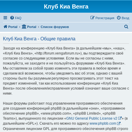
Клуб Киа Венга
FAQ
Регистрация
Вход
П
Portal
Portal
Список форумов
о
Клуб Киа Венга - Общие правила
и
с
Заходя на конференцию «Клуб Киа Венга» (в дальнейшем «мы», «наш»,
«Клуб Киа Венга», «http://forum.vengaforum.ru»), вы подтверждаете своё
к
согласие со следующими условиями. Если вы не согласны с ними,
пожалуйста, не заходите и не пользуйтесь форумами «Клуб Киа Венга».
Мы оставляем за собой право изменять эти правила в любое время и
сделаем всё возможное, чтобы уведомить вас об этом, однако с вашей
стороны было бы разумным регулярно просматривать этот текст на
предмет изменений, так как использование конференции «Клуб Киа
Венга» после обновления/исправления условий означает ваше согласие с
ними.
Наши форумы работают под управлением программного обеспечения
для создания конференций phpBB (в дальнейшем «они», «программное
обеспечение phpBB», «www.phpbb.com», «phpBB Limited», «phpBB
Teams»), выпущенного по лицензии «
GNU General Public License v2
» (в
дальнейшем «GPL»). Скачать его можно по адресу
www.phpbb.com
.
Ограничения лицензии GPL для программного обеспечения phpBB строго