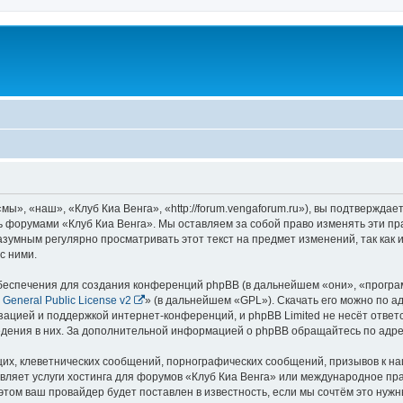
ы», «наш», «Клуб Киа Венга», «http://forum.vengaforum.ru»), вы подтверждае
сь форумами «Клуб Киа Венга». Мы оставляем за собой право изменять эти п
азумным регулярно просматривать этот текст на предмет изменений, так как
с ними.
еспечения для создания конференций phpBB (в дальнейшем «они», «програ
General Public License v2
» (в дальнейшем «GPL»). Скачать его можно по а
зацией и поддержкой интернет-конференций, и phpBB Limited не несёт ответ
ведения в них. За дополнительной информацией о phpBB обращайтесь по адр
их, клеветнических сообщений, порнографических сообщений, призывов к на
вляет услуги хостинга для форумов «Клуб Киа Венга» или международное пр
том ваш провайдер будет поставлен в известность, если мы сочтём это нужн