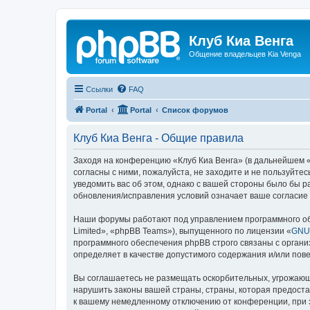
Клуб Киа Венга
Общение владельцев Kia Venga
Ссылки
FAQ
Portal
Portal
Список форумов
Клуб Киа Венга - Общие правила
Заходя на конференцию «Клуб Киа Венга» (в дальнейшем «м
согласны с ними, пожалуйста, не заходите и не пользуйте
уведомить вас об этом, однако с вашей стороны было бы р
обновления/исправления условий означает ваше согласие 
Наши форумы работают под управлением программного об
Limited», «phpBB Teams»), выпущенного по лицензии «
GNU 
программного обеспечения phpBB строго связаны с органи
определяет в качестве допустимого содержания и/или по
Вы соглашаетесь не размещать оскорбительных, угрожающ
нарушить законы вашей страны, страны, которая предоста
к вашему немедленному отключению от конференции, при э