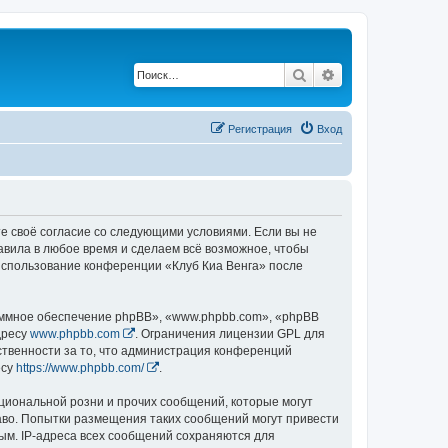
Поиск
Расширенный по
Регистрация
Вход
те своё согласие со следующими условиями. Если вы не
равила в любое время и сделаем всё возможное, чтобы
 использование конференции «Клуб Киа Венга» после
ммное обеспечение phpBB», «www.phpbb.com», «phpBB
дресу
www.phpbb.com
. Ограничения лицензии GPL для
ственности за то, что администрация конференций
есу
https://www.phpbb.com/
.
циональной розни и прочих сообщений, которые могут
аво. Попытки размещения таких сообщений могут привести
ым. IP-адреса всех сообщений сохраняются для