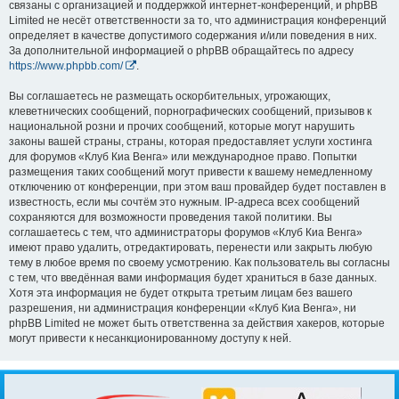
связаны с организацией и поддержкой интернет-конференций, и phpBB
Limited не несёт ответственности за то, что администрация конференций
определяет в качестве допустимого содержания и/или поведения в них.
За дополнительной информацией о phpBB обращайтесь по адресу
https://www.phpbb.com/
.
Вы соглашаетесь не размещать оскорбительных, угрожающих,
клеветнических сообщений, порнографических сообщений, призывов к
национальной розни и прочих сообщений, которые могут нарушить
законы вашей страны, страны, которая предоставляет услуги хостинга
для форумов «Клуб Киа Венга» или международное право. Попытки
размещения таких сообщений могут привести к вашему немедленному
отключению от конференции, при этом ваш провайдер будет поставлен в
известность, если мы сочтём это нужным. IP-адреса всех сообщений
сохраняются для возможности проведения такой политики. Вы
соглашаетесь с тем, что администраторы форумов «Клуб Киа Венга»
имеют право удалить, отредактировать, перенести или закрыть любую
тему в любое время по своему усмотрению. Как пользователь вы согласны
с тем, что введённая вами информация будет храниться в базе данных.
Хотя эта информация не будет открыта третьим лицам без вашего
разрешения, ни администрация конференции «Клуб Киа Венга», ни
phpBB Limited не может быть ответственна за действия хакеров, которые
могут привести к несанкционированному доступу к ней.