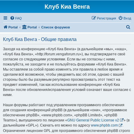
Клуб Киа Венга
FAQ
Регистрация
Вход
П
Portal
Portal
Список форумов
о
Клуб Киа Венга - Общие правила
и
с
Заходя на конференцию «Клуб Киа Венга» (в дальнейшем «мы», «наш»,
«Клуб Киа Венга», «http://forum.vengaforum.ru»), вы подтверждаете своё
к
согласие со следующими условиями. Если вы не согласны с ними,
пожалуйста, не заходите и не пользуйтесь форумами «Клуб Киа Венга».
Мы оставляем за собой право изменять эти правила в любое время и
сделаем всё возможное, чтобы уведомить вас об этом, однако с вашей
стороны было бы разумным регулярно просматривать этот текст на
предмет изменений, так как использование конференции «Клуб Киа
Венга» после обновления/исправления условий означает ваше согласие с
ними.
Наши форумы работают под управлением программного обеспечения
для создания конференций phpBB (в дальнейшем «они», «программное
обеспечение phpBB», «www.phpbb.com», «phpBB Limited», «phpBB
Teams»), выпущенного по лицензии «
GNU General Public License v2
» (в
дальнейшем «GPL»). Скачать его можно по адресу
www.phpbb.com
.
Ограничения лицензии GPL для программного обеспечения phpBB строго