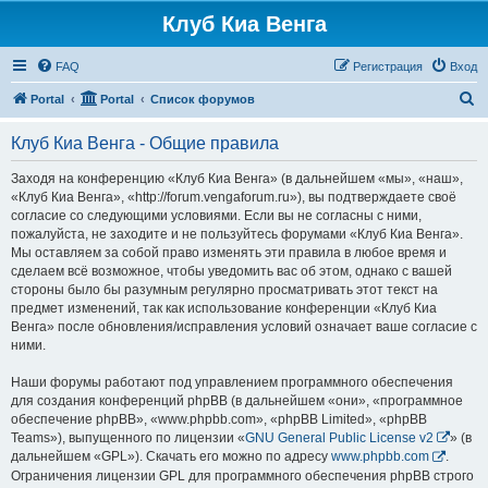
Клуб Киа Венга
FAQ
Регистрация
Вход
П
Portal
Portal
Список форумов
о
Клуб Киа Венга - Общие правила
и
с
Заходя на конференцию «Клуб Киа Венга» (в дальнейшем «мы», «наш»,
«Клуб Киа Венга», «http://forum.vengaforum.ru»), вы подтверждаете своё
к
согласие со следующими условиями. Если вы не согласны с ними,
пожалуйста, не заходите и не пользуйтесь форумами «Клуб Киа Венга».
Мы оставляем за собой право изменять эти правила в любое время и
сделаем всё возможное, чтобы уведомить вас об этом, однако с вашей
стороны было бы разумным регулярно просматривать этот текст на
предмет изменений, так как использование конференции «Клуб Киа
Венга» после обновления/исправления условий означает ваше согласие с
ними.
Наши форумы работают под управлением программного обеспечения
для создания конференций phpBB (в дальнейшем «они», «программное
обеспечение phpBB», «www.phpbb.com», «phpBB Limited», «phpBB
Teams»), выпущенного по лицензии «
GNU General Public License v2
» (в
дальнейшем «GPL»). Скачать его можно по адресу
www.phpbb.com
.
Ограничения лицензии GPL для программного обеспечения phpBB строго