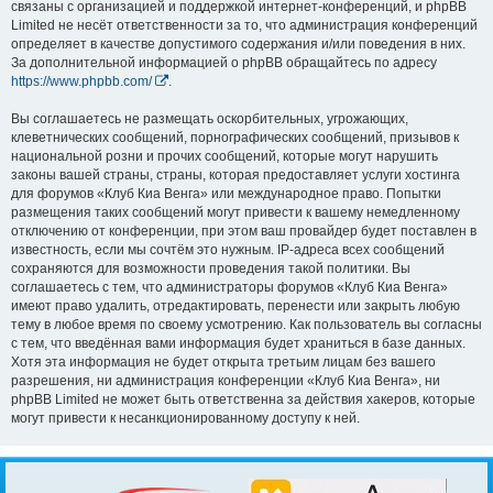
связаны с организацией и поддержкой интернет-конференций, и phpBB
Limited не несёт ответственности за то, что администрация конференций
определяет в качестве допустимого содержания и/или поведения в них.
За дополнительной информацией о phpBB обращайтесь по адресу
https://www.phpbb.com/
.
Вы соглашаетесь не размещать оскорбительных, угрожающих,
клеветнических сообщений, порнографических сообщений, призывов к
национальной розни и прочих сообщений, которые могут нарушить
законы вашей страны, страны, которая предоставляет услуги хостинга
для форумов «Клуб Киа Венга» или международное право. Попытки
размещения таких сообщений могут привести к вашему немедленному
отключению от конференции, при этом ваш провайдер будет поставлен в
известность, если мы сочтём это нужным. IP-адреса всех сообщений
сохраняются для возможности проведения такой политики. Вы
соглашаетесь с тем, что администраторы форумов «Клуб Киа Венга»
имеют право удалить, отредактировать, перенести или закрыть любую
тему в любое время по своему усмотрению. Как пользователь вы согласны
с тем, что введённая вами информация будет храниться в базе данных.
Хотя эта информация не будет открыта третьим лицам без вашего
разрешения, ни администрация конференции «Клуб Киа Венга», ни
phpBB Limited не может быть ответственна за действия хакеров, которые
могут привести к несанкционированному доступу к ней.