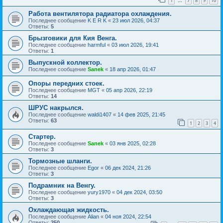
1
7
8
9
10
…
Работа вентилятора радиатора охлаждения.
Последнее сообщение
K E R K
«
23 июл 2026, 04:37
Ответы:
5
Брызговики для Кия Венга.
Последнее сообщение
harmful
«
03 июл 2026, 19:41
Ответы:
1
Выпускной коллектор.
Последнее сообщение
Sanek
«
18 апр 2026, 01:47
Опоры передних стоек.
Последнее сообщение
MGT
«
05 апр 2026, 22:19
Ответы:
14
ШРУС накрылся.
Последнее сообщение
waldi1407
«
14 фев 2025, 21:45
Ответы:
63
1
2
3
4
Стартер.
Последнее сообщение
Sanek
«
03 янв 2025, 02:28
Ответы:
3
Тормозные шланги.
Последнее сообщение
Egor
«
06 дек 2024, 21:26
Ответы:
3
Подрамник на Венгу.
Последнее сообщение
yury1970
«
04 дек 2024, 03:50
Ответы:
3
Охлаждающая жидкость.
Последнее сообщение
Alian
«
04 ноя 2024, 22:54
Ответы:
250