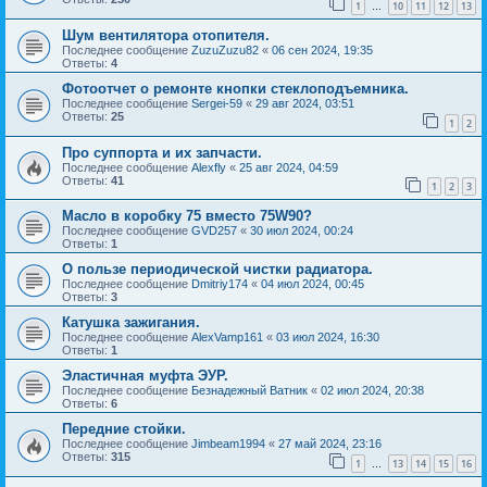
1
10
11
12
13
…
Шум вентилятора отопителя.
Последнее сообщение
ZuzuZuzu82
«
06 сен 2024, 19:35
Ответы:
4
Фотоотчет о ремонте кнопки стеклоподъемника.
Последнее сообщение
Sergei-59
«
29 авг 2024, 03:51
Ответы:
25
1
2
Про суппорта и их запчасти.
Последнее сообщение
Alexfly
«
25 авг 2024, 04:59
Ответы:
41
1
2
3
Масло в коробку 75 вместо 75W90?
Последнее сообщение
GVD257
«
30 июл 2024, 00:24
Ответы:
1
О пользе периодической чистки радиатора.
Последнее сообщение
Dmitriy174
«
04 июл 2024, 00:45
Ответы:
3
Катушка зажигания.
Последнее сообщение
AlexVamp161
«
03 июл 2024, 16:30
Ответы:
1
Эластичная муфта ЭУР.
Последнее сообщение
Безнадежный Ватник
«
02 июл 2024, 20:38
Ответы:
6
Передние стойки.
Последнее сообщение
Jimbeam1994
«
27 май 2024, 23:16
Ответы:
315
1
13
14
15
16
…