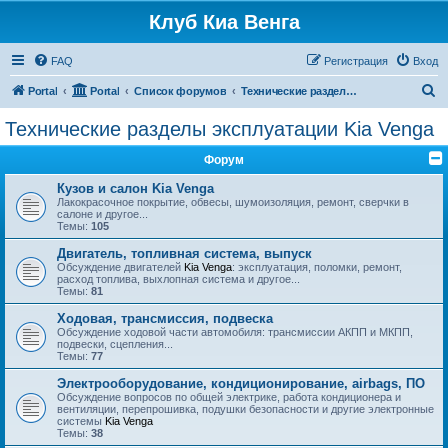
Клуб Киа Венга
FAQ
Регистрация
Вход
П
Portal
Portal
Список форумов
Технические разделы эксплуатации Kia Venga
о
Технические разделы эксплуатации Kia Venga
и
Форум
с
к
Кузов и салон Kia Venga
Лакокрасочное покрытие, обвесы, шумоизоляция, ремонт, сверчки в
салоне и другое...
Темы:
105
Двигатель, топливная система, выпуск
Обсуждение двигателей
Kia Venga
: эксплуатация, поломки, ремонт,
расход топлива, выхлопная система и другое...
Темы:
81
Ходовая, трансмиссия, подвеска
Обсуждение ходовой части автомобиля: трансмиссии АКПП и МКПП,
подвески, сцепления...
Темы:
77
Электрооборудование, кондиционирование, airbags, ПО
Обсуждение вопросов по общей электрике, работа кондиционера и
вентиляции, перепрошивка, подушки безопасности и другие электронные
системы
Kia Venga
Темы:
38