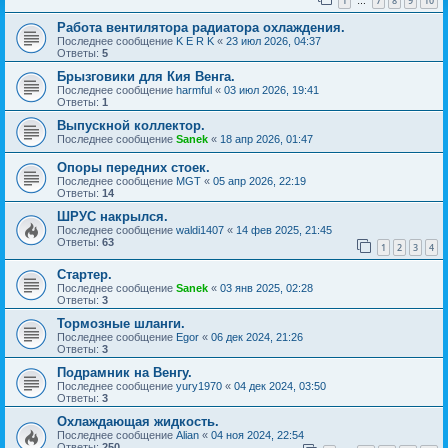
1
7
8
9
10
…
Работа вентилятора радиатора охлаждения.
Последнее сообщение
K E R K
«
23 июл 2026, 04:37
Ответы:
5
Брызговики для Кия Венга.
Последнее сообщение
harmful
«
03 июл 2026, 19:41
Ответы:
1
Выпускной коллектор.
Последнее сообщение
Sanek
«
18 апр 2026, 01:47
Опоры передних стоек.
Последнее сообщение
MGT
«
05 апр 2026, 22:19
Ответы:
14
ШРУС накрылся.
Последнее сообщение
waldi1407
«
14 фев 2025, 21:45
Ответы:
63
1
2
3
4
Стартер.
Последнее сообщение
Sanek
«
03 янв 2025, 02:28
Ответы:
3
Тормозные шланги.
Последнее сообщение
Egor
«
06 дек 2024, 21:26
Ответы:
3
Подрамник на Венгу.
Последнее сообщение
yury1970
«
04 дек 2024, 03:50
Ответы:
3
Охлаждающая жидкость.
Последнее сообщение
Alian
«
04 ноя 2024, 22:54
Ответы:
250