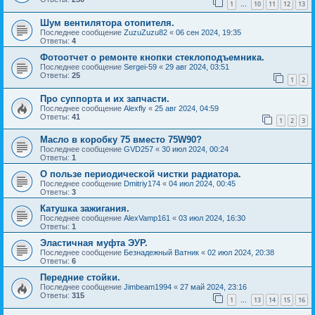
1
10
11
12
13
…
Шум вентилятора отопителя.
Последнее сообщение
ZuzuZuzu82
«
06 сен 2024, 19:35
Ответы:
4
Фотоотчет о ремонте кнопки стеклоподъемника.
Последнее сообщение
Sergei-59
«
29 авг 2024, 03:51
Ответы:
25
1
2
Про суппорта и их запчасти.
Последнее сообщение
Alexfly
«
25 авг 2024, 04:59
Ответы:
41
1
2
3
Масло в коробку 75 вместо 75W90?
Последнее сообщение
GVD257
«
30 июл 2024, 00:24
Ответы:
1
О пользе периодической чистки радиатора.
Последнее сообщение
Dmitriy174
«
04 июл 2024, 00:45
Ответы:
3
Катушка зажигания.
Последнее сообщение
AlexVamp161
«
03 июл 2024, 16:30
Ответы:
1
Эластичная муфта ЭУР.
Последнее сообщение
Безнадежный Ватник
«
02 июл 2024, 20:38
Ответы:
6
Передние стойки.
Последнее сообщение
Jimbeam1994
«
27 май 2024, 23:16
Ответы:
315
1
13
14
15
16
…