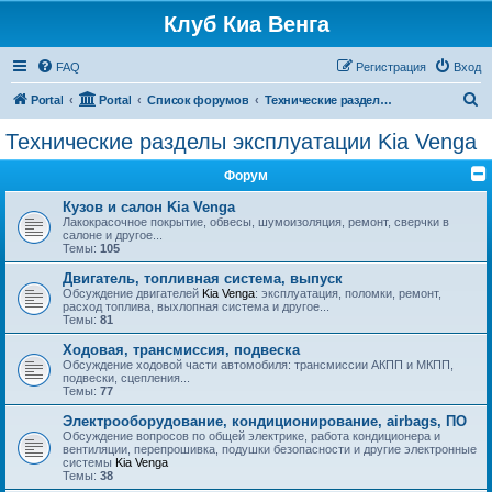
Клуб Киа Венга
FAQ
Регистрация
Вход
П
Portal
Portal
Список форумов
Технические разделы эксплуатации Kia Venga
о
Технические разделы эксплуатации Kia Venga
и
Форум
с
к
Кузов и салон Kia Venga
Лакокрасочное покрытие, обвесы, шумоизоляция, ремонт, сверчки в
салоне и другое...
Темы:
105
Двигатель, топливная система, выпуск
Обсуждение двигателей
Kia Venga
: эксплуатация, поломки, ремонт,
расход топлива, выхлопная система и другое...
Темы:
81
Ходовая, трансмиссия, подвеска
Обсуждение ходовой части автомобиля: трансмиссии АКПП и МКПП,
подвески, сцепления...
Темы:
77
Электрооборудование, кондиционирование, airbags, ПО
Обсуждение вопросов по общей электрике, работа кондиционера и
вентиляции, перепрошивка, подушки безопасности и другие электронные
системы
Kia Venga
Темы:
38