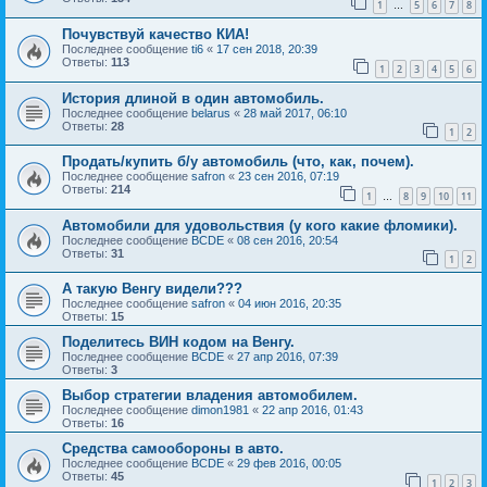
1
5
6
7
8
…
Почувствуй качество КИА!
Последнее сообщение
ti6
«
17 сен 2018, 20:39
Ответы:
113
1
2
3
4
5
6
История длиной в один автомобиль.
Последнее сообщение
belarus
«
28 май 2017, 06:10
Ответы:
28
1
2
Продать/купить б/у автомобиль (что, как, почем).
Последнее сообщение
safron
«
23 сен 2016, 07:19
Ответы:
214
1
8
9
10
11
…
Автомобили для удовольствия (у кого какие фломики).
Последнее сообщение
BCDE
«
08 сен 2016, 20:54
Ответы:
31
1
2
А такую Венгу видели???
Последнее сообщение
safron
«
04 июн 2016, 20:35
Ответы:
15
Поделитесь ВИН кодом на Венгу.
Последнее сообщение
BCDE
«
27 апр 2016, 07:39
Ответы:
3
Выбор стратегии владения автомобилем.
Последнее сообщение
dimon1981
«
22 апр 2016, 01:43
Ответы:
16
Средства самообороны в авто.
Последнее сообщение
BCDE
«
29 фев 2016, 00:05
Ответы:
45
1
2
3