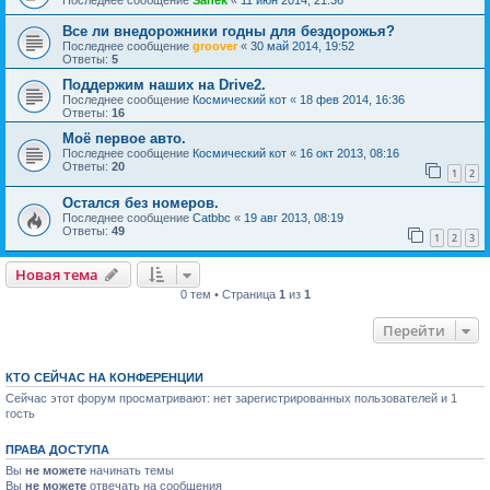
Последнее сообщение
Sanek
«
11 июн 2014, 21:36
Все ли внедорожники годны для бездорожья?
Последнее сообщение
groover
«
30 май 2014, 19:52
Ответы:
5
Поддержим наших на Drive2.
Последнее сообщение
Космический кот
«
18 фев 2014, 16:36
Ответы:
16
Моё первое авто.
Последнее сообщение
Космический кот
«
16 окт 2013, 08:16
Ответы:
20
1
2
Остался без номеров.
Последнее сообщение
Catbbc
«
19 авг 2013, 08:19
Ответы:
49
1
2
3
Новая тема
0 тем • Страница
1
из
1
Перейти
КТО СЕЙЧАС НА КОНФЕРЕНЦИИ
Сейчас этот форум просматривают: нет зарегистрированных пользователей и 1
гость
ПРАВА ДОСТУПА
Вы
не можете
начинать темы
Вы
не можете
отвечать на сообщения