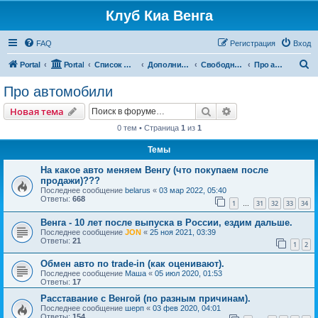
Клуб Киа Венга
FAQ
Регистрация
Вход
П
Portal
Portal
Список форумов
Дополнительные разделы
Свободный форум
Про автомобили
о
Про автомобили
и
Поиск
Расширенный пои
Новая тема
с
0 тем • Страница
1
из
1
к
Темы
На какое авто меняем Венгу (что покупаем после
продажи)???
Последнее сообщение
belarus
«
03 мар 2022, 05:40
Ответы:
668
1
31
32
33
34
…
Венга - 10 лет после выпуска в России, ездим дальше.
Последнее сообщение
JON
«
25 ноя 2021, 03:39
Ответы:
21
1
2
Обмен авто по trade-in (как оценивают).
Последнее сообщение
Маша
«
05 июл 2020, 01:53
Ответы:
17
Расставание с Венгой (по разным причинам).
Последнее сообщение
шерп
«
03 фев 2020, 04:01
Ответы:
154