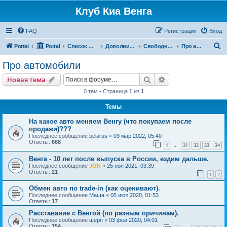
Клуб Киа Венга
FAQ
Регистрация
Вход
П
Portal
Portal
Список форумов
Дополнительные разделы
Свободный форум
Про автомобили
о
Про автомобили
и
Поиск
Расширенный пои
Новая тема
с
0 тем • Страница
1
из
1
к
Темы
На какое авто меняем Венгу (что покупаем после
продажи)???
Последнее сообщение
belarus
«
03 мар 2022, 05:40
Ответы:
668
1
31
32
33
34
…
Венга - 10 лет после выпуска в России, ездим дальше.
Последнее сообщение
JON
«
25 ноя 2021, 03:39
Ответы:
21
1
2
Обмен авто по trade-in (как оценивают).
Последнее сообщение
Маша
«
05 июл 2020, 01:53
Ответы:
17
Расставание с Венгой (по разным причинам).
Последнее сообщение
шерп
«
03 фев 2020, 04:01
Ответы:
154