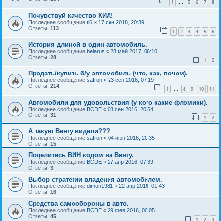
1
5
6
7
8
…
Почувствуй качество КИА!
Последнее сообщение
ti6
«
17 сен 2018, 20:39
Ответы:
113
1
2
3
4
5
6
История длиной в один автомобиль.
Последнее сообщение
belarus
«
28 май 2017, 06:10
Ответы:
28
1
2
Продать/купить б/у автомобиль (что, как, почем).
Последнее сообщение
safron
«
23 сен 2016, 07:19
Ответы:
214
1
8
9
10
11
…
Автомобили для удовольствия (у кого какие фломики).
Последнее сообщение
BCDE
«
08 сен 2016, 20:54
Ответы:
31
1
2
А такую Венгу видели???
Последнее сообщение
safron
«
04 июн 2016, 20:35
Ответы:
15
Поделитесь ВИН кодом на Венгу.
Последнее сообщение
BCDE
«
27 апр 2016, 07:39
Ответы:
3
Выбор стратегии владения автомобилем.
Последнее сообщение
dimon1981
«
22 апр 2016, 01:43
Ответы:
16
Средства самообороны в авто.
Последнее сообщение
BCDE
«
29 фев 2016, 00:05
Ответы:
45
1
2
3