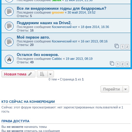
Последнее сообщение
Sanek
«
11 июн 2014, 21:36
Все ли внедорожники годны для бездорожья?
Последнее сообщение
groover
«
30 май 2014, 19:52
Ответы:
5
Поддержим наших на Drive2.
Последнее сообщение
Космический кот
«
18 фев 2014, 16:36
Ответы:
16
Моё первое авто.
Последнее сообщение
Космический кот
«
16 окт 2013, 08:16
Ответы:
20
1
2
Остался без номеров.
Последнее сообщение
Catbbc
«
19 авг 2013, 08:19
Ответы:
49
1
2
3
Новая тема
0 тем • Страница
1
из
1
Перейти
КТО СЕЙЧАС НА КОНФЕРЕНЦИИ
Сейчас этот форум просматривают: нет зарегистрированных пользователей и 1
гость
ПРАВА ДОСТУПА
Вы
не можете
начинать темы
Вы
не можете
отвечать на сообщения