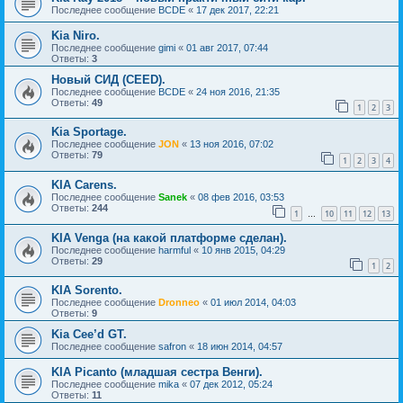
Последнее сообщение
BCDE
«
17 дек 2017, 22:21
Kia Niro.
Последнее сообщение
gimi
«
01 авг 2017, 07:44
Ответы:
3
Новый СИД (CEED).
Последнее сообщение
BCDE
«
24 ноя 2016, 21:35
Ответы:
49
1
2
3
Kia Sportage.
Последнее сообщение
JON
«
13 ноя 2016, 07:02
Ответы:
79
1
2
3
4
KIA Carens.
Последнее сообщение
Sanek
«
08 фев 2016, 03:53
Ответы:
244
1
10
11
12
13
…
KIA Venga (на какой платформе сделан).
Последнее сообщение
harmful
«
10 янв 2015, 04:29
Ответы:
29
1
2
KIA Sorento.
Последнее сообщение
Dronneo
«
01 июл 2014, 04:03
Ответы:
9
Kia Cee’d GT.
Последнее сообщение
safron
«
18 июн 2014, 04:57
KIA Picanto (младшая сестра Венги).
Последнее сообщение
mika
«
07 дек 2012, 05:24
Ответы:
11