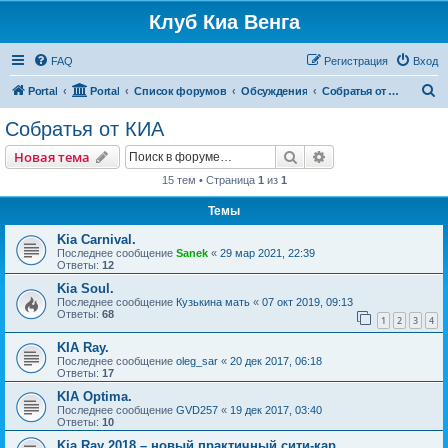
Клуб Киа Венга
FAQ
Регистрация
Вход
П
Portal
Portal
Список форумов
Обсуждения
Собратья от КИА
о
Собратья от КИА
и
Поиск
Расширенный пои
Новая тема
с
15 тем • Страница
1
из
1
к
Темы
Kia Carnival.
Последнее сообщение
Sanek
«
29 мар 2021, 22:39
Ответы:
12
Kia Soul.
Последнее сообщение
Кузькина мать
«
07 окт 2019, 09:13
Ответы:
68
1
2
3
4
KIA Ray.
Последнее сообщение
oleg_sar
«
20 дек 2017, 06:18
Ответы:
17
KIA Optima.
Последнее сообщение
GVD257
«
19 дек 2017, 03:40
Ответы:
10
Kia Ray 2018 – новый практичный сити-кар.