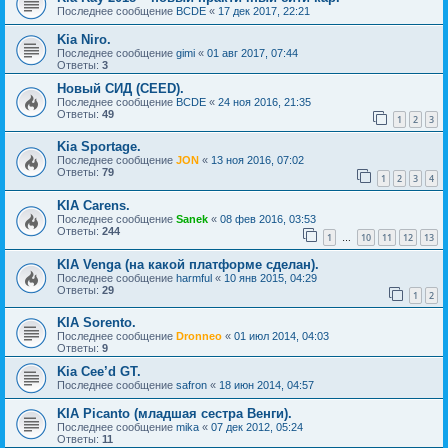
Последнее сообщение
BCDE
«
17 дек 2017, 22:21
Kia Niro.
Последнее сообщение
gimi
«
01 авг 2017, 07:44
Ответы:
3
Новый СИД (CEED).
Последнее сообщение
BCDE
«
24 ноя 2016, 21:35
Ответы:
49
1
2
3
Kia Sportage.
Последнее сообщение
JON
«
13 ноя 2016, 07:02
Ответы:
79
1
2
3
4
KIA Carens.
Последнее сообщение
Sanek
«
08 фев 2016, 03:53
Ответы:
244
1
10
11
12
13
…
KIA Venga (на какой платформе сделан).
Последнее сообщение
harmful
«
10 янв 2015, 04:29
Ответы:
29
1
2
KIA Sorento.
Последнее сообщение
Dronneo
«
01 июл 2014, 04:03
Ответы:
9
Kia Cee’d GT.
Последнее сообщение
safron
«
18 июн 2014, 04:57
KIA Picanto (младшая сестра Венги).
Последнее сообщение
mika
«
07 дек 2012, 05:24
Ответы:
11