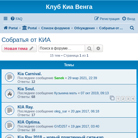
Клуб Киа Венга
FAQ
Регистрация
Вход
П
Portal
Portal
Список форумов
Обсуждения
Собратья от КИА
о
Собратья от КИА
и
Поиск
Расширенный пои
Новая тема
с
15 тем • Страница
1
из
1
к
Темы
Kia Carnival.
Последнее сообщение
Sanek
«
29 мар 2021, 22:39
Ответы:
12
Kia Soul.
Последнее сообщение
Кузькина мать
«
07 окт 2019, 09:13
Ответы:
68
1
2
3
4
KIA Ray.
Последнее сообщение
oleg_sar
«
20 дек 2017, 06:18
Ответы:
17
KIA Optima.
Последнее сообщение
GVD257
«
19 дек 2017, 03:40
Ответы:
10
Kia Ray 2018 – новый практичный сити-кар.