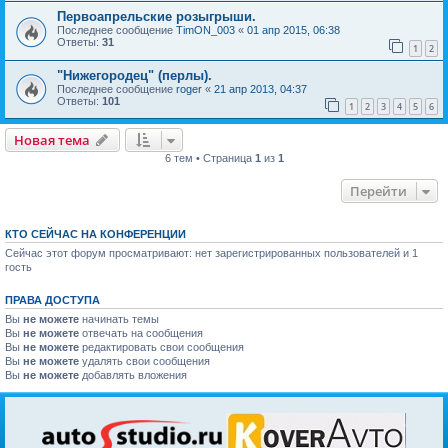
Первоапрельские розыгрыши.
Последнее сообщение
TimON_003
«
01 апр 2015, 06:38
Ответы:
31
1
2
"Нижегородец" (перлы).
Последнее сообщение
roger
«
21 апр 2013, 04:37
Ответы:
101
1
2
3
4
5
6
Новая тема
6 тем • Страница
1
из
1
Перейти
КТО СЕЙЧАС НА КОНФЕРЕНЦИИ
Сейчас этот форум просматривают: нет зарегистрированных пользователей и 1
гость
ПРАВА ДОСТУПА
Вы
не можете
начинать темы
Вы
не можете
отвечать на сообщения
Вы
не можете
редактировать свои сообщения
Вы
не можете
удалять свои сообщения
Вы
не можете
добавлять вложения