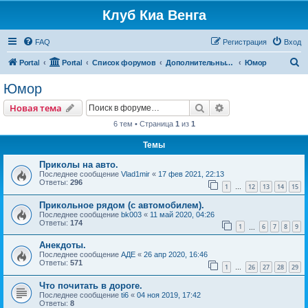
Клуб Киа Венга
FAQ
Регистрация
Вход
П
Portal
Portal
Список форумов
Дополнительные разделы
Юмор
о
Юмор
и
Поиск
Расширенный пои
Новая тема
с
6 тем • Страница
1
из
1
к
Темы
Приколы на авто.
Последнее сообщение
Vlad1mir
«
17 фев 2021, 22:13
Ответы:
296
1
12
13
14
15
…
Прикольное рядом (с автомобилем).
Последнее сообщение
bk003
«
11 май 2020, 04:26
Ответы:
174
1
6
7
8
9
…
Анекдоты.
Последнее сообщение
АДЕ
«
26 апр 2020, 16:46
Ответы:
571
1
26
27
28
29
…
Что почитать в дороге.
Последнее сообщение
ti6
«
04 ноя 2019, 17:42
Ответы:
8