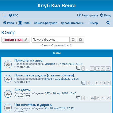
Клуб Киа Венга
FAQ
Регистрация
Вход
П
Portal
Portal
Список форумов
Дополнительные разделы
Юмор
о
Юмор
и
Поиск
Расширенный пои
Новая тема
с
6 тем • Страница
1
из
1
к
Темы
Приколы на авто.
Последнее сообщение
Vlad1mir
«
17 фев 2021, 22:13
Ответы:
296
1
12
13
14
15
…
Прикольное рядом (с автомобилем).
Последнее сообщение
bk003
«
11 май 2020, 04:26
Ответы:
174
1
6
7
8
9
…
Анекдоты.
Последнее сообщение
АДЕ
«
26 апр 2020, 16:46
Ответы:
571
1
26
27
28
29
…
Что почитать в дороге.
Последнее сообщение
ti6
«
04 ноя 2019, 17:42
Ответы:
8