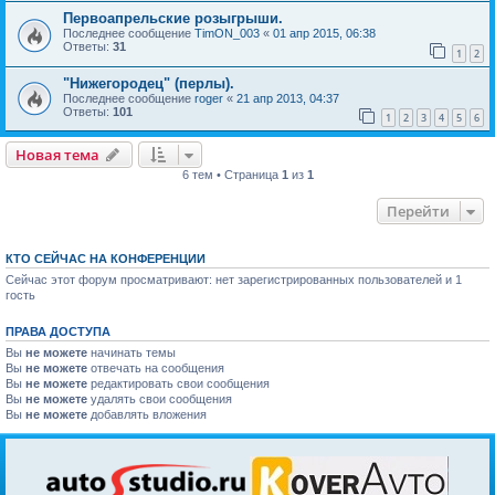
Первоапрельские розыгрыши.
Последнее сообщение
TimON_003
«
01 апр 2015, 06:38
Ответы:
31
1
2
"Нижегородец" (перлы).
Последнее сообщение
roger
«
21 апр 2013, 04:37
Ответы:
101
1
2
3
4
5
6
Новая тема
6 тем • Страница
1
из
1
Перейти
КТО СЕЙЧАС НА КОНФЕРЕНЦИИ
Сейчас этот форум просматривают: нет зарегистрированных пользователей и 1
гость
ПРАВА ДОСТУПА
Вы
не можете
начинать темы
Вы
не можете
отвечать на сообщения
Вы
не можете
редактировать свои сообщения
Вы
не можете
удалять свои сообщения
Вы
не можете
добавлять вложения