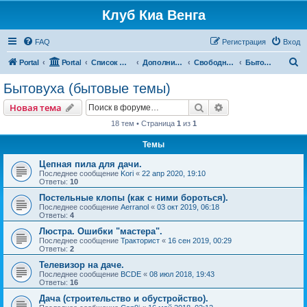
Клуб Киа Венга
FAQ
Регистрация
Вход
П
Portal
Portal
Список форумов
Дополнительные разделы
Свободный форум
Бытовуха (бытовые темы)
о
Бытовуха (бытовые темы)
и
Поиск
Расширенный пои
Новая тема
с
18 тем • Страница
1
из
1
к
Темы
Цепная пила для дачи.
Последнее сообщение
Kori
«
22 апр 2020, 19:10
Ответы:
10
Постельные клопы (как с ними бороться).
Последнее сообщение
Aerranol
«
03 окт 2019, 06:18
Ответы:
4
Люстра. Ошибки "мастера".
Последнее сообщение
Тракторист
«
16 сен 2019, 00:29
Ответы:
2
Телевизор на даче.
Последнее сообщение
BCDE
«
08 июл 2018, 19:43
Ответы:
16
Дача (строительство и обустройство).