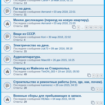
Последнее сообщение
Can9i
«
16 май 2018, 02:12
Ответы:
13
Газ на даче.
Последнее сообщение
Aerranol
«
03 апр 2018, 22:01
Ответы:
11
Меняю дислокацию (переезд на новую квартиру).
Последнее сообщение
Aerranol
«
03 апр 2018, 21:03
Ответы:
222
1
9
10
11
12
…
Вещи из СССР.
Последнее сообщение
Kori
«
30 мар 2018, 22:02
Ответы:
4
Электричество на даче.
Последнее сообщение
zuk73
«
09 авг 2016, 08:18
Ответы:
15
Аудиоаппаратура.
Последнее сообщение
Макс69
«
26 дек 2015, 16:25
Ответы:
9
Переезд из Майкопа на Ставрополье.
Последнее сообщение
TimON_003
«
19 окт 2015, 05:50
Ответы:
49
1
2
3
Строительство и ремонтные работы (что, где, как, почем).
Последнее сообщение
kamnerez
«
28 сен 2015, 04:33
Ответы:
28
1
2
Военные сборы для пребывающих в запасе.
Последнее сообщение
REAlex
«
04 мар 2015, 04:39
Ответы:
29
1
2