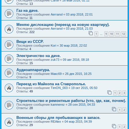
Последнее сообщение
Can9i
«
16 май 2018, 02:12
Ответы:
13
Газ на даче.
Последнее сообщение
Aerranol
«
03 апр 2018, 22:01
Ответы:
11
Меняю дислокацию (переезд на новую квартиру).
Последнее сообщение
Aerranol
«
03 апр 2018, 21:03
Ответы:
222
1
9
10
11
12
…
Вещи из СССР.
Последнее сообщение
Kori
«
30 мар 2018, 22:02
Ответы:
4
Электричество на даче.
Последнее сообщение
zuk73
«
09 авг 2016, 08:18
Ответы:
15
Аудиоаппаратура.
Последнее сообщение
Макс69
«
26 дек 2015, 16:25
Ответы:
9
Переезд из Майкопа на Ставрополье.
Последнее сообщение
TimON_003
«
19 окт 2015, 05:50
Ответы:
49
1
2
3
Строительство и ремонтные работы (что, где, как, почем).
Последнее сообщение
kamnerez
«
28 сен 2015, 04:33
Ответы:
28
1
2
Военные сборы для пребывающих в запасе.
Последнее сообщение
REAlex
«
04 мар 2015, 04:39
Ответы:
29
1
2