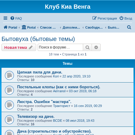
Клуб Киа Венга
FAQ
Регистрация
Вход
П
Portal
Portal
Список форумов
Дополнительные разделы
Свободный форум
Бытовуха (бытовые темы)
о
Бытовуха (бытовые темы)
и
Поиск
Расширенный пои
Новая тема
с
18 тем • Страница
1
из
1
к
Темы
Цепная пила для дачи.
Последнее сообщение
Kori
«
22 апр 2020, 19:10
Ответы:
10
Постельные клопы (как с ними бороться).
Последнее сообщение
Aerranol
«
03 окт 2019, 06:18
Ответы:
4
Люстра. Ошибки "мастера".
Последнее сообщение
Тракторист
«
16 сен 2019, 00:29
Ответы:
2
Телевизор на даче.
Последнее сообщение
BCDE
«
08 июл 2018, 19:43
Ответы:
16
Дача (строительство и обустройство).