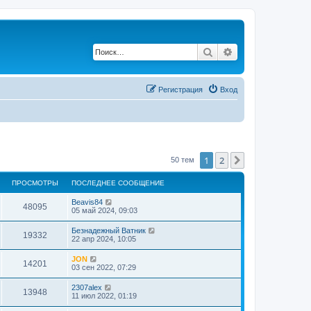
Поиск
Расширенный по
Регистрация
Вход
1
2
След.
50 тем
ПРОСМОТРЫ
ПОСЛЕДНЕЕ СООБЩЕНИЕ
Beavis84
48095
05 май 2024, 09:03
Безнадежный Ватник
19332
22 апр 2024, 10:05
JON
14201
03 сен 2022, 07:29
2307alex
13948
11 июл 2022, 01:19