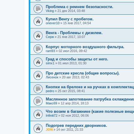
Проблема с ремнем безопасности.
Vking
»
21 дек 2014, 03:48
Купил Венгу с пробегом.
onever10
»
15 янв 2017, 04:54
Венга - Проблемы с дизелем.
Серж
»
21 янв 2017, 10:07
Корпус моторного воздушного фильтра.
ram93
»
02 июл 2016, 09:42
Град и способы защиты от него.
simx1
»
01 июл 2013, 01:30
Про детские кресла (общие вопросы).
Лисенок
»
20 авг 2013, 02:43
Кнопки на брелоке и на ручках в комплектац
pedro
»
25 окт 2015, 08:41
Маслянное запотевание патрубка охлаждени
Макс69
»
12 апр 2014, 18:13
Что возим в багажнике (какие полезные вещ
Infiniti72
»
02 ноя 2012, 06:06
Подогрев передних дворников.
JON
»
14 окт 2011, 21:33