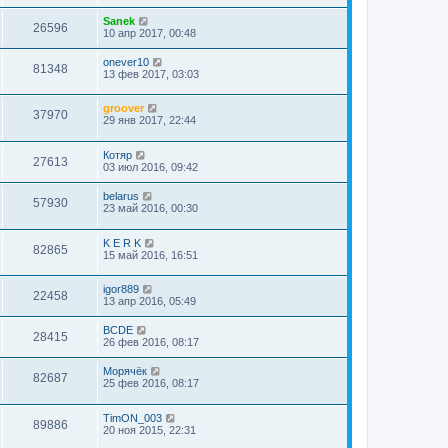
Sanek
26596
10 апр 2017, 00:48
onever10
81348
13 фев 2017, 03:03
groover
37970
29 янв 2017, 22:44
Котяр
27613
03 июл 2016, 09:42
belarus
57930
23 май 2016, 00:30
K E R K
82865
15 май 2016, 16:51
igor889
22458
13 апр 2016, 05:49
BCDE
28415
26 фев 2016, 08:17
Морячёк
82687
25 фев 2016, 08:17
TimON_003
89886
20 ноя 2015, 22:31