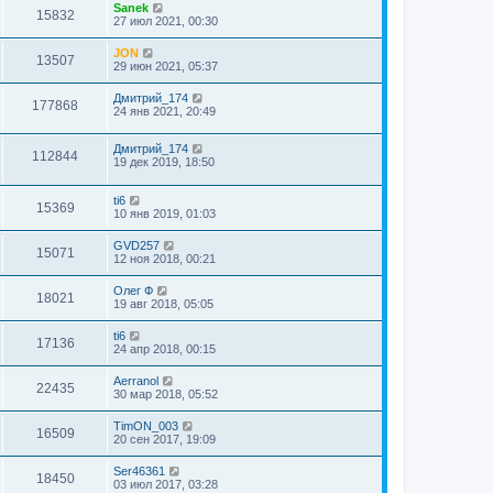
Sanek
15832
27 июл 2021, 00:30
JON
13507
29 июн 2021, 05:37
Дмитрий_174
177868
24 янв 2021, 20:49
Дмитрий_174
112844
19 дек 2019, 18:50
ti6
15369
10 янв 2019, 01:03
GVD257
15071
12 ноя 2018, 00:21
Олег Ф
18021
19 авг 2018, 05:05
ti6
17136
24 апр 2018, 00:15
Aerranol
22435
30 мар 2018, 05:52
TimON_003
16509
20 сен 2017, 19:09
Ser46361
18450
03 июл 2017, 03:28