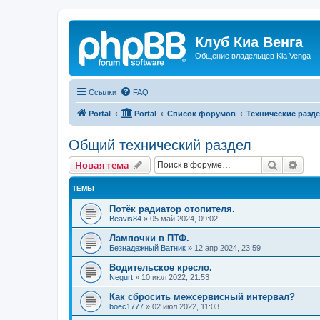
Клуб Киа Венга
Общение владельцев Kia Venga
Ссылки
FAQ
Portal
Portal
Список форумов
Технические разде
Общий технический раздел
Поиск
Рас
Новая тема
ТЕМЫ
Потёк радиатор отопителя.
Beavis84
»
05 май 2024, 09:02
Лампочки в ПТФ.
Безнадежный Ватник
»
12 апр 2024, 23:59
Водительское кресло.
Negurt
»
10 июл 2022, 21:53
Как сбросить межсервисный интервал?
boec1777
»
02 июл 2022, 11:03