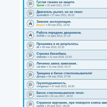
Густая смазка на защите.
Sanek
»
20 май 2021, 03:44
Двигатель рычит, но не тянет.
apolnalit24
»
27 июн 2021, 05:15
Зимняя эксплуатация.
Борис
»
09 ноя 2011, 15:42
Работа передних дворников.
SVP80
»
14 фев 2012, 07:14
Прошивка и ее результаты.
ti6
»
09 янв 2019, 01:25
Стрелка бензобака.
shilomkz
»
11 ноя 2018, 21:53
Личинка замка зажигания.
val-dem
»
31 янв 2018, 02:27
Трещина в бачке стеклоомывателя/
Дилара
»
06 апр 2018, 07:58
Грузоподъемность.
venganaut
»
07 май 2015, 18:30
Бачок стеклоомывателя течет.
onever10
»
20 сен 2017, 18:53
Странное журчание, при повороте ключа заж
ram93
»
29 июн 2017, 06:39