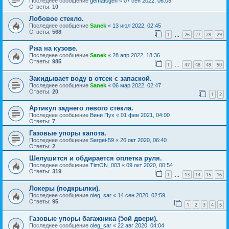
Последнее сообщение
gemat0gen
«
07 сен 2022, 06:05
Ответы:
10
Лобовое стекло.
Последнее сообщение
Sanek
«
13 июл 2022, 02:45
Ответы:
568
1
26
27
28
29
…
Ржа на кузове.
Последнее сообщение
Sanek
«
28 апр 2022, 18:36
Ответы:
985
1
47
48
49
50
…
Закидывает воду в отсек с запаской.
Последнее сообщение
Sanek
«
06 мар 2022, 02:47
Ответы:
20
1
2
Артикул заднего левого стекла.
Последнее сообщение
Вини Пух
«
01 фев 2021, 04:00
Ответы:
7
Газовые упоры капота.
Последнее сообщение
Sergei-59
«
26 окт 2020, 06:40
Ответы:
2
Шелушится и обдирается оплетка руля.
Последнее сообщение
TimON_003
«
09 окт 2020, 00:54
Ответы:
319
1
13
14
15
16
…
Локеры (подкрылки).
Последнее сообщение
oleg_sar
«
14 сен 2020, 02:59
Ответы:
95
1
2
3
4
5
Газовые упоры багажника (5ой двери).
Последнее сообщение
oleg_sar
«
22 авг 2020, 04:04