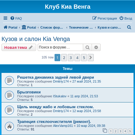
Клуб Киа Венга
FAQ
Регистрация
Вход
П
Portal
Portal
Список форумов
Технические разделы эксплуатации Kia Venga
Кузов и салон Kia Venga
о
Кузов и салон Kia Venga
и
Поиск
Расширенный пои
Новая тема
с
к
1
2
3
4
5
След.
105 тем
Темы
Решетка динамика задней левой двери
Последнее сообщение
Dmitriy174
«
27 май 2024, 21:35
Ответы:
1
Брызговики
Последнее сообщение
IStukalov
«
11 апр 2024, 21:53
Ответы:
5
Щель между жабо и лобовым стеклом.
Последнее сообщение
Dmitriy174
«
12 мар 2024, 23:58
Ответы:
2
Трапеция стеклоочистителя (ремонт).
Последнее сообщение
AlexVamp161
«
10 мар 2024, 09:38
Ответы:
91
1
2
3
4
5