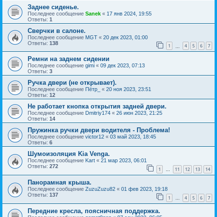
Заднее сиденье.
Последнее сообщение
Sanek
«
17 янв 2024, 19:55
Ответы:
1
Cверчки в салоне.
Последнее сообщение
MGT
«
20 дек 2023, 01:00
Ответы:
138
1
4
5
6
7
…
Ремни на заднем сидении
Последнее сообщение
gimi
«
09 дек 2023, 07:13
Ответы:
3
Ручка двери (не открывает).
Последнее сообщение
Пётр_
«
20 ноя 2023, 23:51
Ответы:
12
Не работает кнопка открытия задней двери.
Последнее сообщение
Dmitriy174
«
26 июн 2023, 21:25
Ответы:
14
Пружинка ручки двери водителя - Проблема!
Последнее сообщение
victor12
«
03 май 2023, 18:45
Ответы:
6
Шумоизоляция Kia Venga.
Последнее сообщение
Kart
«
21 мар 2023, 06:01
Ответы:
272
1
11
12
13
14
…
Панорамная крыша.
Последнее сообщение
ZuzuZuzu82
«
01 фев 2023, 19:18
Ответы:
137
1
4
5
6
7
…
Передние кресла, поясничная поддержка.