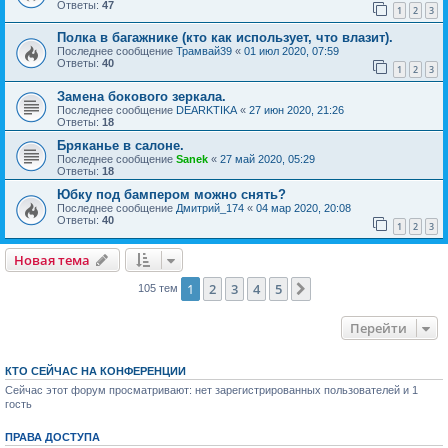
Ответы:
47
1
2
3
Полка в багажнике (кто как использует, что влазит).
Последнее сообщение
Трамвай39
«
01 июл 2020, 07:59
Ответы:
40
1
2
3
Замена бокового зеркала.
Последнее сообщение
DEARKTIKA
«
27 июн 2020, 21:26
Ответы:
18
Бряканье в салоне.
Последнее сообщение
Sanek
«
27 май 2020, 05:29
Ответы:
18
Юбку под бампером можно снять?
Последнее сообщение
Дмитрий_174
«
04 мар 2020, 20:08
Ответы:
40
1
2
3
Новая тема
1
2
3
4
5
След.
105 тем
Перейти
КТО СЕЙЧАС НА КОНФЕРЕНЦИИ
Сейчас этот форум просматривают: нет зарегистрированных пользователей и 1
гость
ПРАВА ДОСТУПА