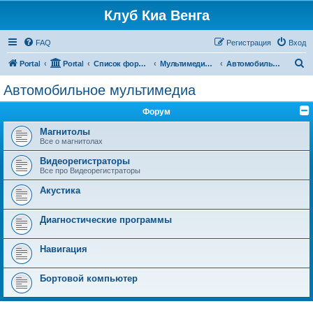
Клуб Киа Венга
FAQ
Регистрация
Вход
П
Portal
Portal
Список форумов
Мультимедиа, дополнительное оборудование и аксессуары
Автомобильное мультимедиа
о
Автомобильное мультимедиа
и
Форум
с
к
Магнитолы
Все о магнитолах
Видеорегистраторы
Все про Видеорегистраторы
Акустика
Диагностические программы
Навигация
Бортовой компьютер