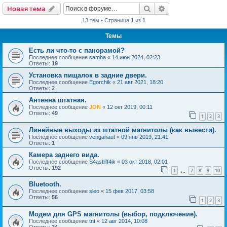
Поиск
Расширенный пои
Новая тема
13 тем • Страница
1
из
1
Темы
Есть ли что-то с панорамой?
Последнее сообщение
samba
«
14 июн 2024, 02:23
Ответы:
19
Установка пищалок в задние двери.
Последнее сообщение
Egorchik
«
21 авг 2021, 18:20
Ответы:
2
Антенна штатная.
Последнее сообщение
JON
«
12 окт 2019, 00:11
Ответы:
49
1
2
3
Линейные выходы из штатной магнитолы (как вывести).
Последнее сообщение
venganaut
«
09 янв 2019, 21:41
Ответы:
1
Камера заднего вида.
Последнее сообщение
S4astliff4ik
«
03 окт 2018, 02:01
Ответы:
192
1
7
8
9
10
…
Bluetooth.
Последнее сообщение
sleo
«
15 фев 2017, 03:58
Ответы:
56
1
2
3
Модем для GPS магнитолы (выбор, подключение).
Последнее сообщение
tnt
«
12 авг 2014, 10:08
Ответы:
34