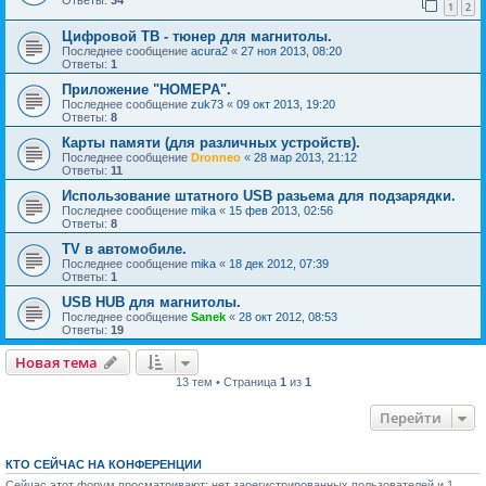
1
2
Цифровой ТВ - тюнер для магнитолы.
Последнее сообщение
acura2
«
27 ноя 2013, 08:20
Ответы:
1
Приложение "НОМЕРА".
Последнее сообщение
zuk73
«
09 окт 2013, 19:20
Ответы:
8
Карты памяти (для различных устройств).
Последнее сообщение
Dronneo
«
28 мар 2013, 21:12
Ответы:
11
Использование штатного USB разьема для подзарядки.
Последнее сообщение
mika
«
15 фев 2013, 02:56
Ответы:
8
TV в автомобиле.
Последнее сообщение
mika
«
18 дек 2012, 07:39
Ответы:
1
USB HUB для магнитолы.
Последнее сообщение
Sanek
«
28 окт 2012, 08:53
Ответы:
19
Новая тема
13 тем • Страница
1
из
1
Перейти
КТО СЕЙЧАС НА КОНФЕРЕНЦИИ
Сейчас этот форум просматривают: нет зарегистрированных пользователей и 1