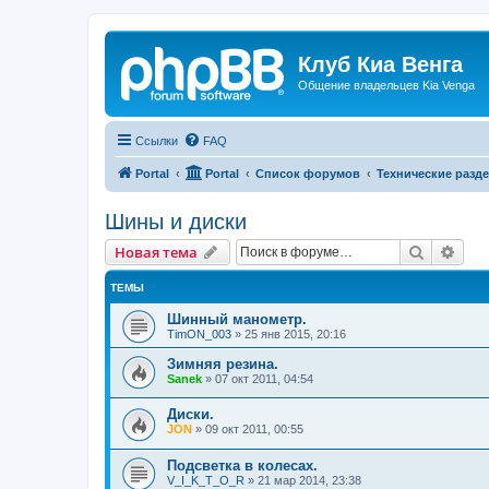
Клуб Киа Венга
Общение владельцев Kia Venga
Ссылки
FAQ
Portal
Portal
Список форумов
Технические разде
Шины и диски
Поиск
Рас
Новая тема
ТЕМЫ
Шинный манометр.
TimON_003
»
25 янв 2015, 20:16
Зимняя резина.
Sanek
»
07 окт 2011, 04:54
Диски.
JON
»
09 окт 2011, 00:55
Подсветка в колесах.
V_I_K_T_O_R
»
21 мар 2014, 23:38