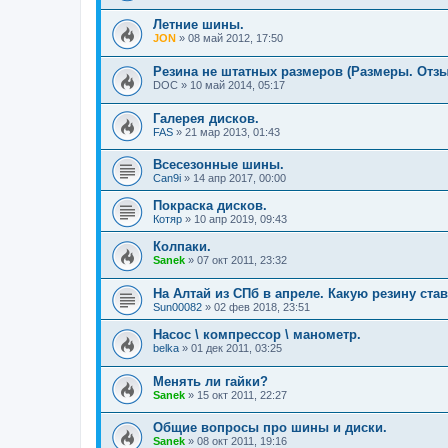
Летние шины.
JON
»
08 май 2012, 17:50
Резина не штатных размеров (Размеры. Отз
DOC
»
10 май 2014, 05:17
Галерея дисков.
FAS
»
21 мар 2013, 01:43
Всесезонные шины.
Can9i
»
14 апр 2017, 00:00
Покраска дисков.
Котяр
»
10 апр 2019, 09:43
Колпаки.
Sanek
»
07 окт 2011, 23:32
На Алтай из СПб в апреле. Какую резину став
Sun00082
»
02 фев 2018, 23:51
Насос \ компрессор \ манометр.
belka
»
01 дек 2011, 03:25
Менять ли гайки?
Sanek
»
15 окт 2011, 22:27
Общие вопросы про шины и диски.
Sanek
»
08 окт 2011, 19:16