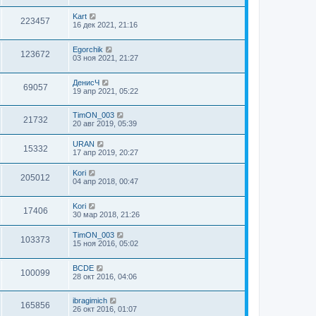
Kart
223457
16 дек 2021, 21:16
Egorchik
123672
03 ноя 2021, 21:27
ДенисЧ
69057
19 апр 2021, 05:22
TimON_003
21732
20 авг 2019, 05:39
URAN
15332
17 апр 2019, 20:27
Kori
205012
04 апр 2018, 00:47
Kori
17406
30 мар 2018, 21:26
TimON_003
103373
15 ноя 2016, 05:02
BCDE
100099
28 окт 2016, 04:06
ibragimich
165856
26 окт 2016, 01:07