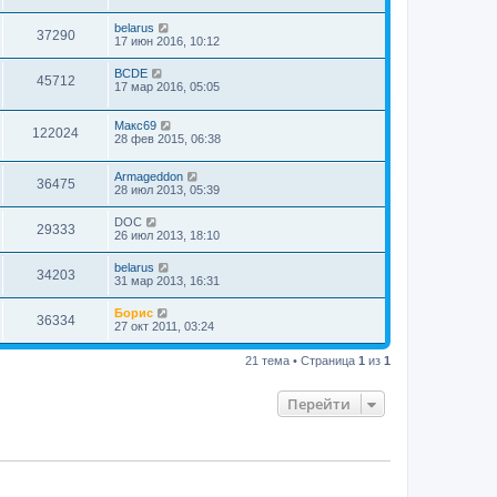
belarus
37290
17 июн 2016, 10:12
BCDE
45712
17 мар 2016, 05:05
Макс69
122024
28 фев 2015, 06:38
Armageddon
36475
28 июл 2013, 05:39
DOC
29333
26 июл 2013, 18:10
belarus
34203
31 мар 2013, 16:31
Борис
36334
27 окт 2011, 03:24
21 тема • Страница
1
из
1
Перейти