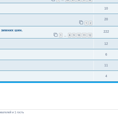
…
10
20
1
2
 зимних шин.
222
1
8
9
10
11
12
…
12
6
11
4
вателей и 1 гость