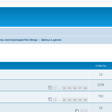
лы эксплуатации Kia Venga
Шины и диски
ширенный поиск
ОТВЕТЫ
13
1156
1
54
55
56
57
58
…
701
1
32
33
34
35
36
…
23
1
2