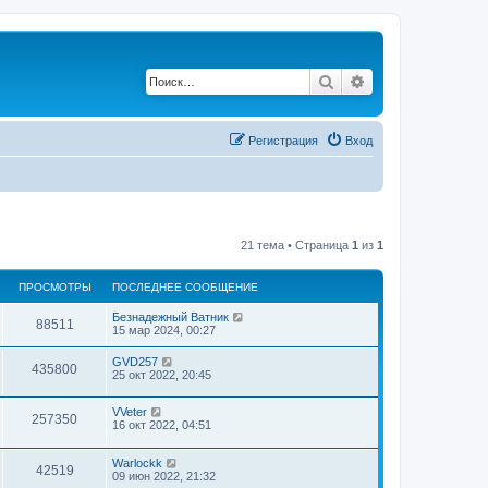
Поиск
Расширенный по
Регистрация
Вход
21 тема • Страница
1
из
1
ПРОСМОТРЫ
ПОСЛЕДНЕЕ СООБЩЕНИЕ
Безнадежный Ватник
88511
15 мар 2024, 00:27
GVD257
435800
25 окт 2022, 20:45
VVeter
257350
16 окт 2022, 04:51
Warlockk
42519
09 июн 2022, 21:32