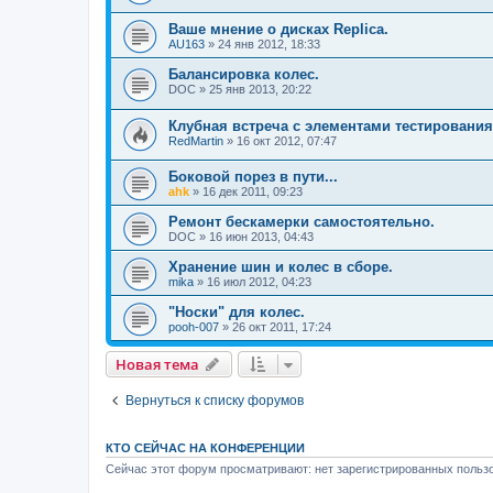
Ваше мнение о дисках Replica.
AU163
»
24 янв 2012, 18:33
Балансировка колес.
DOC
»
25 янв 2013, 20:22
Клубная встреча с элементами тестирования
RedMartin
»
16 окт 2012, 07:47
Боковой порез в пути...
ahk
»
16 дек 2011, 09:23
Ремонт бескамерки самостоятельно.
DOC
»
16 июн 2013, 04:43
Хранение шин и колес в сборе.
mika
»
16 июл 2012, 04:23
"Носки" для колес.
pooh-007
»
26 окт 2011, 17:24
Новая тема
Вернуться к списку форумов
КТО СЕЙЧАС НА КОНФЕРЕНЦИИ
Сейчас этот форум просматривают: нет зарегистрированных пользо