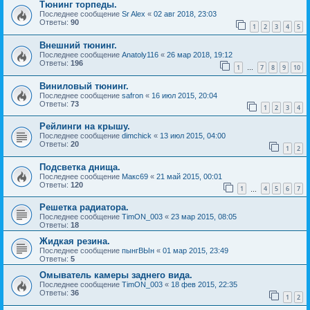
Тюнинг торпеды.
Последнее сообщение
Sr Alex
«
02 авг 2018, 23:03
Ответы:
90
1
2
3
4
5
Внешний тюнинг.
Последнее сообщение
Anatoly116
«
26 мар 2018, 19:12
Ответы:
196
1
7
8
9
10
…
Виниловый тюнинг.
Последнее сообщение
safron
«
16 июл 2015, 20:04
Ответы:
73
1
2
3
4
Рейлинги на крышу.
Последнее сообщение
dimchick
«
13 июл 2015, 04:00
Ответы:
20
1
2
Подсветка днища.
Последнее сообщение
Макс69
«
21 май 2015, 00:01
Ответы:
120
1
4
5
6
7
…
Решетка радиатора.
Последнее сообщение
TimON_003
«
23 мар 2015, 08:05
Ответы:
18
Жидкая резина.
Последнее сообщение
пынгВЫн
«
01 мар 2015, 23:49
Ответы:
5
Омыватель камеры заднего вида.
Последнее сообщение
TimON_003
«
18 фев 2015, 22:35
Ответы:
36
1
2