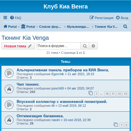
Клуб Киа Венга
FAQ
Регистрация
Вход
П
Portal
Portal
Список форумов
Мультимедиа, дополнительное оборудование и аксессуары
Тюнинг Kia Venga
о
Тюнинг Kia Venga
и
Поиск
Расширенный пои
Новая тема
с
21 тема • Страница
1
из
1
к
Темы
Альтернативная панель приборов на КИА Венга.
Последнее сообщение
Egorchik
«
21 авг 2021, 18:15
Ответы:
3
Чип тюнинг.
Последнее сообщение
punch69
«
04 авг 2020, 04:07
Ответы:
243
1
10
11
12
13
…
Впускной коллектор с изменяемой геометрией.
Последнее сообщение
ti6
«
13 май 2019, 06:12
Ответы:
2
Оптимизация багажника.
Последнее сообщение
nasim
«
16 ноя 2018, 22:39
Ответы:
29
1
2